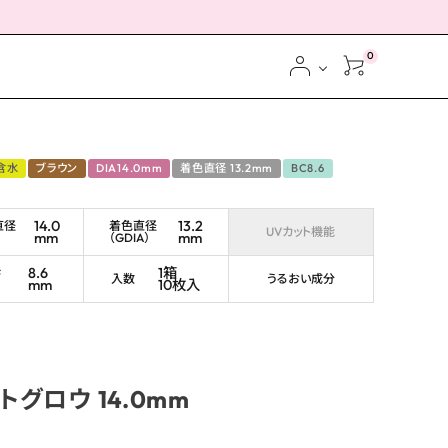
0
含水
ブラウン
DIA14.0mm
着色直径 13.2mm
BC8.6
14.0
13.2
直径
着色直径
UVカット機能
mm
mm
（GDIA）
ス
8.6
1箱
ブ
入数
うるおい成分
mm
10枚入
グロウ 14.0mm