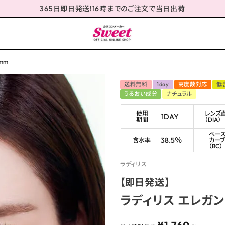
365日即日発送!16時までのご注文で当日出荷
mm
送料無料
1day
高度数対応
低
うるおい成分
ナチュラル
使用
レンズ
1DAY
期間
（DIA）
ベー
38.5％
含水率
カー
（BC）
ラディリス
【即日発送】
ラディリス エレガント