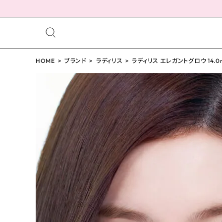
meeting_room
person
ログイン
HOME
ブランド
ラディリス
会員登録
ラディリス エレガントグロウ 14.0