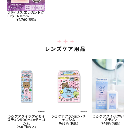
ラディリス エレガントグ
ロウ 14.0mm
¥
1,760
(税込)
レンズケア用品
うるケアクイックWモイ
うるケアクッション×チ
うるケアクイックWモイ
スティン500mL×チェゴ
ェゴシム
スティン
シム
968円
(税込)
748円
(税込)
968円
(税込)