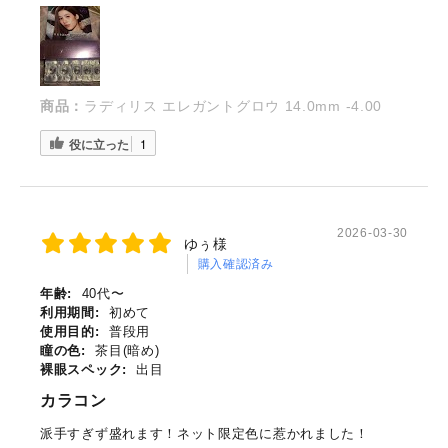
商品：
ラディリス エレガントグロウ 14.0mm -4.00
役に立った
1
2026-03-30
ゆぅ様
購入確認済み
年齢:
40代〜
利用期間:
初めて
使用目的:
普段用
瞳の色:
茶目(暗め)
裸眼スペック:
出目
カラコン
派手すぎず盛れます！ネット限定色に惹かれました！