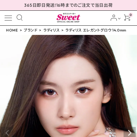
365日即日発送!16時までのご注文で当日出荷
0
HOME
ブランド
ラディリス
ラディリス エレガントグロウ 14.0mm
meeting_room
person
ログイン
会員登録
ラディリス エレガントグ
ロウ 14.0mm
¥
1,760
(税込)