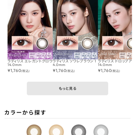
ラディリス エレガントグロウ
ラディリス ソワレブラウン 1
ラディリス ドロップア
14.0mm
4.0mm
14.0mm
¥
1,760
¥
1,760
¥
1,760
(税込)
(税込)
(税込)
もっと見る
カラーから探す