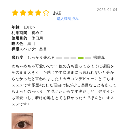
2026-04-04
あ様
購入確認済み
年齢:
10代〜
利用期間:
初めて
使用目的:
休日用
瞳の色:
黒目
裸眼スペック:
奥目
盛れ度
しっかり盛れる
裸眼風
めちゃめちゃ可愛いです！他の方も言ってるように裸眼を
そのまま大きくした感じです💞ままにも言われないと分か
らなかったと言われました！カラコンデビューにとてもオ
ススメです😻星4にした理由は私が少し奥目なこともあって
ちょっとのっぺりして見えたからです泣だけど、デザイン
も可愛いし、着け心地もとても良かったのでほんとにオス
スメです♩