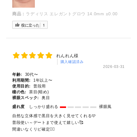
商品：
ラディリス エレガントグロウ 14.0mm ±0.00
役に立った
1
れんれん様
購入確認済み
2026-03-31
年齢:
30代〜
利用期間:
1年以上〜
使用目的:
普段用
瞳の色:
茶目(暗め)
裸眼スペック:
奥目
盛れ度
しっかり盛れる
裸眼風
自然な立体感で黒目を大きく見せてくれる🩷
普段使い～デートまで使えて嬉しい🥰
間違いなくリピ確定🙋‍♀️