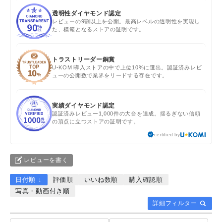
透明性ダイヤモンド認定
レビューの9割以上を公開。最高レベルの透明性を実現し
た、模範となるストアの証明です。
トラストリーダー銅賞
U-KOMI導入ストアの中で上位10%に選出。認証済みレビ
ューの公開数で業界をリードする存在です。
実績ダイヤモンド認定
認証済みレビュー1,000件の大台を達成。揺るぎない信頼
の頂点に立つストアの証明です。
certified by
レビューを書く
日付順 ↓
評価順
いいね数順
購入確認順
写真・動画付き順
詳細フィルター