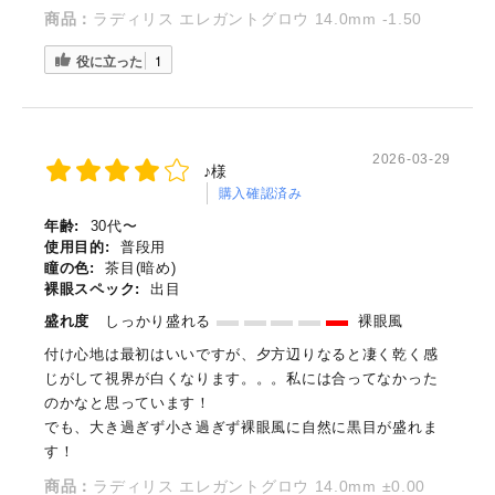
商品：
ラディリス エレガントグロウ 14.0mm -1.50
役に立った
1
2026-03-29
♪様
購入確認済み
年齢:
30代〜
使用目的:
普段用
瞳の色:
茶目(暗め)
裸眼スペック:
出目
盛れ度
しっかり盛れる
裸眼風
付け心地は最初はいいですが、夕方辺りなると凄く乾く感
じがして視界が白くなります。。。私には合ってなかった
のかなと思っています！
でも、大き過ぎず小さ過ぎず裸眼風に自然に黒目が盛れま
す！
商品：
ラディリス エレガントグロウ 14.0mm ±0.00