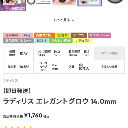
もっと見る
送料無料
1day
高度数対応
低含水
ブラウン
DIA14.0mm
着色直径 13.2mm
BC8.6
うるおい成分
ナチュラル
14.0
13.2
使用
レンズ直径
着色直径
1DAY
UVカット機能
mm
mm
期間
（DIA）
（GDIA）
ベース
8.6
1箱
38.5％
含水率
カーブ
入数
うるおい成分
mm
10枚入
（BC）
ラディリス
【即日発送】
ラディリス エレガントグロウ 14.0mm
¥
1,760
当店特別価格
税込