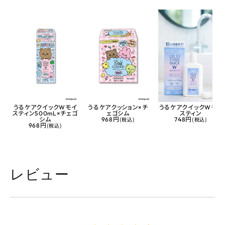
うるケアクイックWモイ
うるケアクッション×チ
うるケアクイックWモイ
スティン500mL×チェゴ
ェゴシム
スティン
シム
968円
(税込)
748円
(税込)
968円
(税込)
レビュー