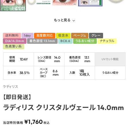
もっと見る
送料無料
1day
高度数対応
低含水
ベージュ
グレー
DIA14.0mm
着色直径 13.1mm
BC8.6
うるおい成分
ナチュラル
色素薄い系
14.0
13.1
使用
レンズ直径
着色直径
1DAY
UVカット機能
mm
mm
期間
（DIA）
（GDIA）
ベース
8.6
1箱
38.5％
含水率
カーブ
入数
うるおい成分
mm
10枚入
（BC）
ラディリス
【即日発送】
ラディリス クリスタルヴェール 14.0mm
¥
1,760
当店特別価格
税込