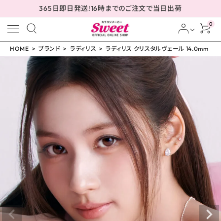
365日即日発送!16時までのご注文で当日出荷
0
HOME
ブランド
ラディリス
ラディリス クリスタルヴェール 14.0mm
meeting_room
person
ログイン
会員登録
ラディリス クリスタルヴ
ェール 14.0mm
¥
1,760
(税込)