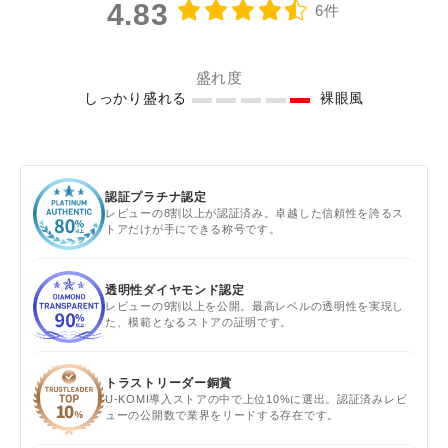
4.83
6件
盛れ度
しっかり盛れる
裸眼風
認証プラチナ認定
レビューの8割以上が認証済み。卓越した信頼性を誇るス
トアだけが手にできる称号です。
透明性ダイヤモンド認定
レビューの9割以上を公開。最高レベルの透明性を実現し
た、模範となるストアの証明です。
トラストリーダー銅賞
U-KOMI導入ストアの中で上位10%に選出。認証済みレビ
ューの公開数で業界をリードする存在です。