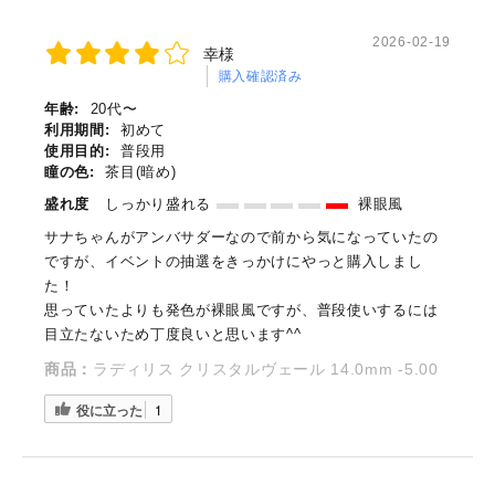
2026-02-19
幸様
購入確認済み
年齢:
20代〜
利用期間:
初めて
使用目的:
普段用
瞳の色:
茶目(暗め)
盛れ度
しっかり盛れる
裸眼風
サナちゃんがアンバサダーなので前から気になっていたの
ですが、イベントの抽選をきっかけにやっと購入しまし
た！
思っていたよりも発色が裸眼風ですが、普段使いするには
目立たないため丁度良いと思います^^
商品：
ラディリス クリスタルヴェール 14.0mm -5.00
役に立った
1