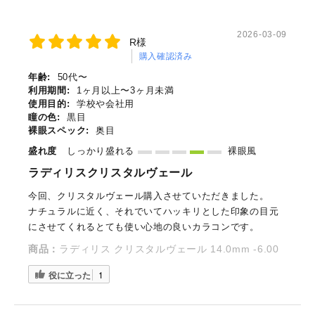
2026-03-09
R様
購入確認済み
年齢:
50代〜
利用期間:
1ヶ月以上〜3ヶ月未満
使用目的:
学校や会社用
瞳の色:
黒目
裸眼スペック:
奥目
盛れ度
しっかり盛れる
裸眼風
ラディリスクリスタルヴェール
今回、クリスタルヴェール購入させていただきました。
ナチュラルに近く、それでいてハッキリとした印象の目元
にさせてくれるとても使い心地の良いカラコンです。
商品：
ラディリス クリスタルヴェール 14.0mm -6.00
役に立った
1