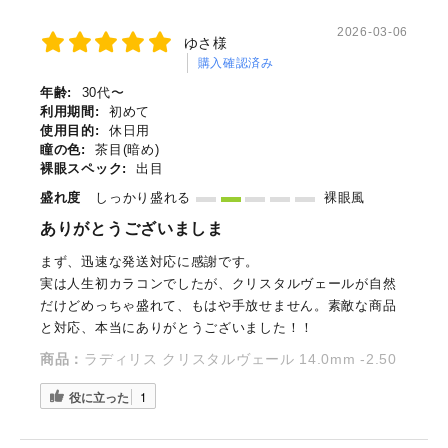
2026-03-06
ゆさ様
購入確認済み
年齢:
30代〜
利用期間:
初めて
使用目的:
休日用
瞳の色:
茶目(暗め)
裸眼スペック:
出目
盛れ度
しっかり盛れる
裸眼風
ありがとうございましま
まず、迅速な発送対応に感謝です。
実は人生初カラコンでしたが、クリスタルヴェールが自然
だけどめっちゃ盛れて、もはや手放せません。素敵な商品
と対応、本当にありがとうございました！！
商品：
ラディリス クリスタルヴェール 14.0mm -2.50
役に立った
1