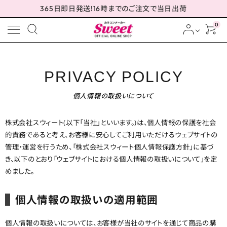
365日即日発送!16時までのご注文で当日出荷
0
meeting_room
person
ログイン
会員登録
PRIVACY POLICY
個人情報の取扱いについて
配送方法について
株式会社スウィート(以下「当社」といいます。)は、個人情報の保護を社会
的責務であると考え、お客様に安心してご利用いただけるウェブサイトの
管理・運営を行うため、「株式会社スウィート個人情報保護方針」に基づ
発送について
き、以下のとおり「ウェブサイトにおける個人情報の取扱いについて」を定
めました。
お支払い方法について
個人情報の取扱いの適用範囲
お買い物ガイド
個人情報の取扱いについては、お客様が当社のサイトを通じて商品の購
お問い合わせ