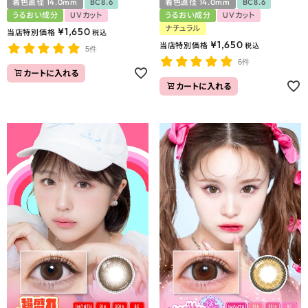
着色直径 14.0mm
BC8.6
着色直径 14.0mm
BC8.6
うるおい成分
UVカット
うるおい成分
UVカット
ナチュラル
¥
1,650
当店特別価格
税込
¥
1,650
当店特別価格
税込
5件
6件
カートに入れる
カートに入れる