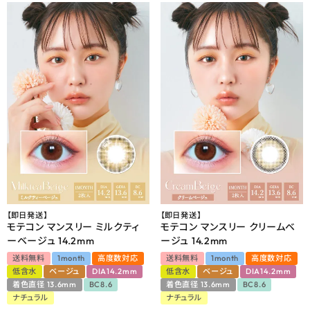
【即日発送】
【即日発送】
モテコン マンスリー ミルクティ
モテコン マンスリー クリームベ
ーベージュ 14.2mm
ージュ 14.2mm
送料無料
1month
高度数対応
送料無料
1month
高度数対応
低含水
ベージュ
DIA14.2mm
低含水
ベージュ
DIA14.2mm
着色直径 13.6mm
BC8.6
着色直径 13.6mm
BC8.6
ナチュラル
ナチュラル