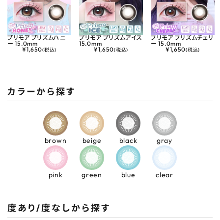
プリモア プリズムハニ
プリモア プリズムアイス
プリモア プリズムチェリ
ー 15.0mm
15.0mm
ー 15.0mm
¥
1,650
¥
1,650
¥
1,650
(税込)
(税込)
(税込)
カラーから探す
brown
beige
black
gray
pink
green
blue
clear
度あり/度なしから探す