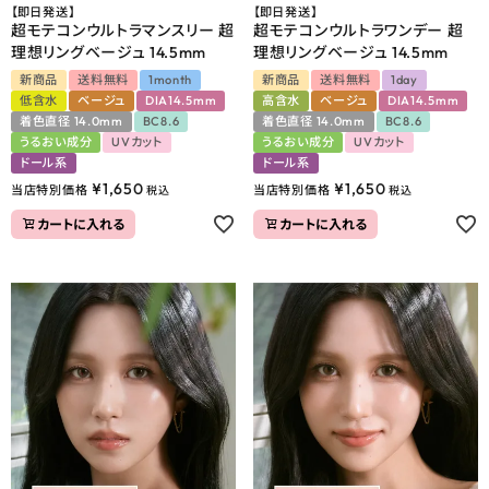
【即日発送】
【即日発送】
超モテコンウルトラマンスリー 超
超モテコンウルトラワンデー 超
理想リングベージュ 14.5mm
理想リングベージュ 14.5mm
新商品
送料無料
1month
新商品
送料無料
1day
低含水
ベージュ
DIA14.5mm
高含水
ベージュ
DIA14.5mm
着色直径 14.0mm
BC8.6
着色直径 14.0mm
BC8.6
うるおい成分
UVカット
うるおい成分
UVカット
ドール系
ドール系
¥
1,650
¥
1,650
当店特別価格
当店特別価格
税込
税込
カートに入れる
カートに入れる