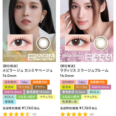
【即日発送】
【即日発送】
メビラージュ カシミヤベージュ
ラディリス ミラージュブルーム
14.0mm
14.0mm
送料無料
1day
高度数対応
送料無料
1day
高度数対応
低含水
ベージュ
ブラウン
低含水
ベージュ
DIA14.0mm
DIA14.0mm
着色直径 13.1mm
着色直径 13.1mm
BC8.6
BC8.6
うるおい成分
ナチュラル
うるおい成分
ナチュラル
裸眼風
色素薄い系
¥
1,760
¥
1,760
当店特別価格
当店特別価格
税込
税込
7件
4件