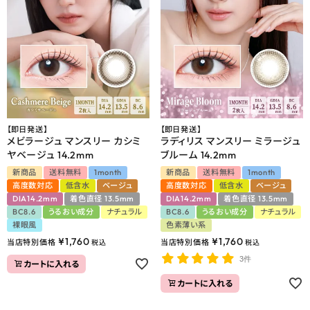
よくあるご質問
ブログページ
【即日発送】
【即日発送】
メビラージュ マンスリー カシミ
ラディリス マンスリー ミラージュ
ヤベージュ 14.2mm
ブルーム 14.2mm
新商品
送料無料
1month
新商品
送料無料
1month
高度数対応
低含水
ベージュ
高度数対応
低含水
ベージュ
DIA14.2mm
着色直径 13.5mm
DIA14.2mm
着色直径 13.5mm
BC8.6
うるおい成分
ナチュラル
BC8.6
うるおい成分
ナチュラル
裸眼風
色素薄い系
¥
1,760
¥
1,760
当店特別価格
当店特別価格
税込
税込
3件
カートに入れる
カートに入れる