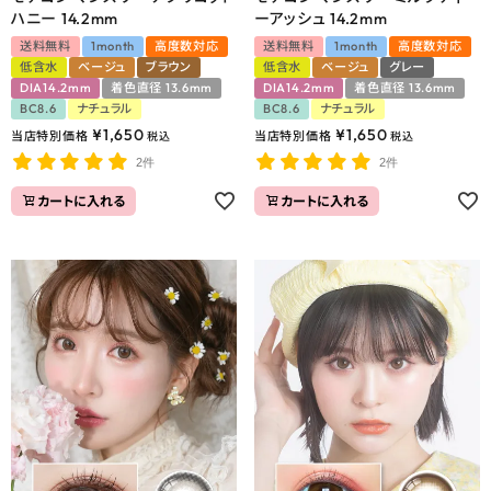
ハニー 14.2mm
ーアッシュ 14.2mm
送料無料
1month
高度数対応
送料無料
1month
高度数対応
低含水
ベージュ
ブラウン
低含水
ベージュ
グレー
DIA14.2mm
着色直径 13.6mm
DIA14.2mm
着色直径 13.6mm
BC8.6
ナチュラル
BC8.6
ナチュラル
¥
1,650
¥
1,650
当店特別価格
当店特別価格
税込
税込
2件
2件
カートに入れる
カートに入れる