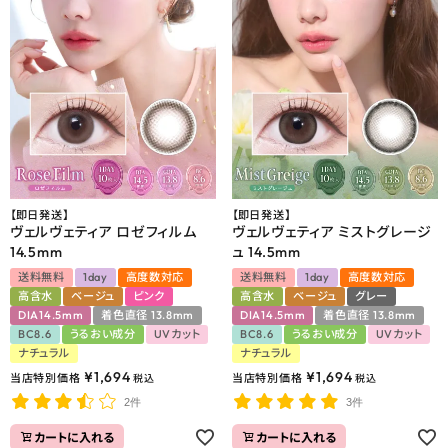
【即日発送】
【即日発送】
ヴェルヴェティア ロゼフィルム
ヴェルヴェティア ミストグレージ
14.5mm
ュ 14.5mm
送料無料
1day
高度数対応
送料無料
1day
高度数対応
高含水
ベージュ
ピンク
高含水
ベージュ
グレー
DIA14.5mm
着色直径 13.8mm
DIA14.5mm
着色直径 13.8mm
BC8.6
うるおい成分
UVカット
BC8.6
うるおい成分
UVカット
ナチュラル
ナチュラル
¥
1,694
¥
1,694
当店特別価格
当店特別価格
税込
税込
2件
3件
カートに入れる
カートに入れる