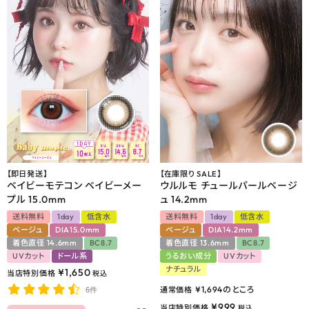
【即日発送】
【在庫限り SALE】
ベイビーモテコン ベイビーメー
ウルルモ チュールパールベージ
プル 15.0mm
ュ 14.2mm
送料無料
1day
低含水
送料無料
1day
低含水
ベージュ
DIA15.0mm
ベージュ
DIA14.2mm
着色直径 14.6mm
BC8.7
着色直径 13.6mm
BC8.7
UVカット
ドール系
うるおい成分
UVカット
ナチュラル
¥
1,650
当店特別価格
税込
¥
1,694
のところ
通常価格
6件
¥
999
当店特別価格
税込