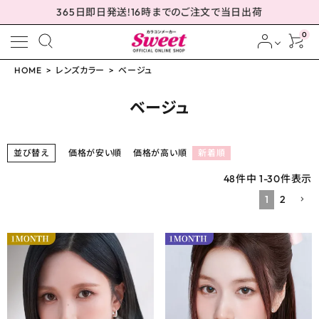
365日即日発送!16時までのご注文で当日出荷
0
HOME
レンズカラー
ベージュ
meeting_room
person
ログイン
会員登録
ベージュ
並び替え
価格が安い順
価格が高い順
新着順
配送方法について
48
件中
1
-
30
件表示
1
2
発送について
お支払い方法について
お買い物ガイド
お問い合わせ