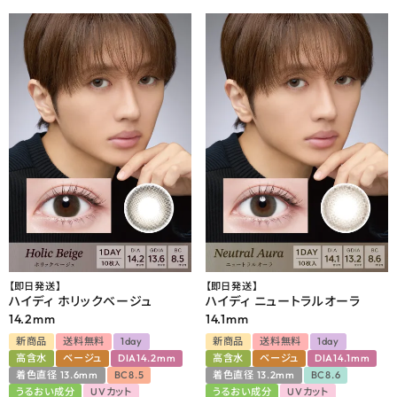
【即日発送】
【即日発送】
ハイディ ホリックベージュ
ハイディ ニュートラルオーラ
14.2mm
14.1mm
新商品
送料無料
1day
新商品
送料無料
1day
高含水
ベージュ
DIA14.2mm
高含水
ベージュ
DIA14.1mm
着色直径 13.6mm
BC8.5
着色直径 13.2mm
BC8.6
うるおい成分
UVカット
うるおい成分
UVカット