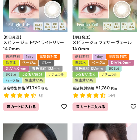
【即日発送】
【即日発送】
メビラージュ トワイライトリリー
メビラージュ フェザーヴェール
14.0mm
14.0mm
送料無料
1day
高度数対応
送料無料
1day
高度数対応
低含水
ベージュ
グレー
低含水
ベージュ
DIA14.0mm
DIA14.0mm
着色直径 13.1mm
着色直径 13.1mm
BC8.6
BC8.6
うるおい成分
ナチュラル
うるおい成分
ナチュラル
ハーフ系
色素薄い系
色素薄い系
¥
1,760
¥
1,760
当店特別価格
当店特別価格
税込
税込
8件
14件
カートに入れる
カートに入れる