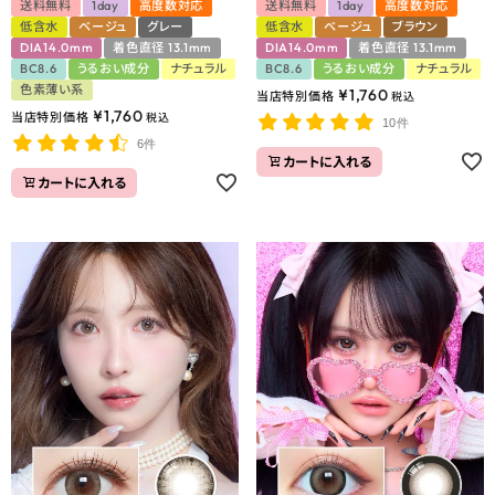
送料無料
1day
高度数対応
送料無料
1day
高度数対応
低含水
ベージュ
グレー
低含水
ベージュ
ブラウン
DIA14.0mm
着色直径 13.1mm
DIA14.0mm
着色直径 13.1mm
BC8.6
うるおい成分
ナチュラル
BC8.6
うるおい成分
ナチュラル
色素薄い系
¥
1,760
当店特別価格
税込
¥
1,760
当店特別価格
税込
10件
6件
カートに入れる
カートに入れる