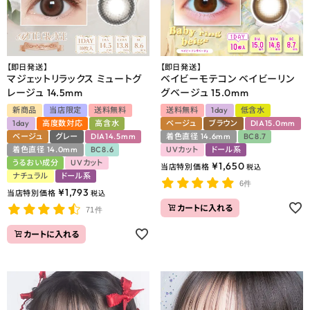
【即日発送】
【即日発送】
マジェットリラックス ミュートグ
ベイビーモテコン ベイビーリン
レージュ 14.5mm
グベージュ 15.0mm
新商品
当店限定
送料無料
送料無料
1day
低含水
1day
高度数対応
高含水
ベージュ
ブラウン
DIA15.0mm
ベージュ
グレー
DIA14.5mm
着色直径 14.6mm
BC8.7
着色直径 14.0mm
BC8.6
UVカット
ドール系
うるおい成分
UVカット
¥
1,650
当店特別価格
税込
ナチュラル
ドール系
6件
¥
1,793
当店特別価格
税込
カートに入れる
71件
カートに入れる