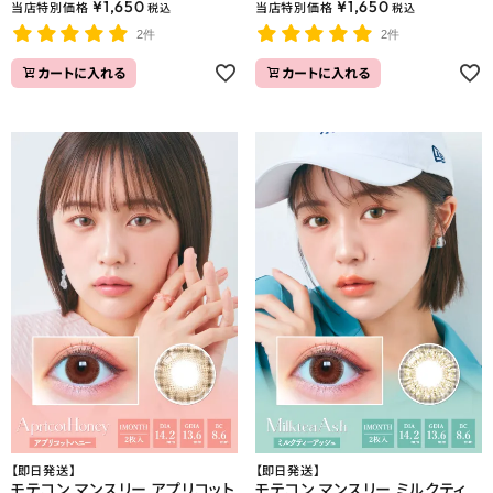
¥
1,650
¥
1,650
当店特別価格
当店特別価格
税込
税込
2件
2件
カートに入れる
カートに入れる
【即日発送】
【即日発送】
モテコン マンスリー アプリコット
モテコン マンスリー ミルクティ