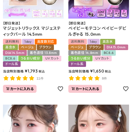
【即日発送】
【即日発送】
マジェットリラックス マジェステ
ベイビーモテコン ベイビーデビ
ィックパール 14.5mm
ルぎゃる 15.0mm
送料無料
1day
高度数対応
送料無料
1day
高含水
高含水
ベージュ
ブラウン
ベージュ
ブラウン
DIA15.0mm
DIA14.5mm
着色直径 13.8mm
着色直径 14.8mm
BC8.6
BC8.6
うるおい成分
UVカット
うるおい成分
UVカット
ドール系
ドール系
¥
1,793
¥
1,650
当店特別価格
当店特別価格
税込
税込
11件
8件
カートに入れる
カートに入れる