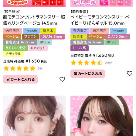
【即日発送】
【即日発送】
超モテコンウルトラマンスリー 超
ベイビーモテコンマンスリー ベ
盛れリングベージュ 14.5mm
イビーりぼんギャル 15.0mm
送料無料
1month
低含水
当店限定
送料無料
1month
ベージュ
ブラウン
DIA14.5mm
低含水
ベージュ
DIA15.0mm
着色直径 14.0mm
BC8.6
着色直径 14.6mm
BC8.7
うるおい成分
UVカット
ドール系
ナチュラル
¥
1,650
当店特別価格
税込
¥
1,650
当店特別価格
税込
20件
2件
カートに入れる
カートに入れる