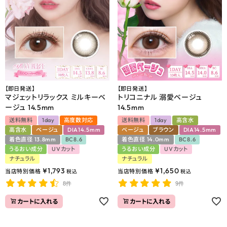
【即日発送】
【即日発送】
マジェットリラックス ミルキーベ
トリコニナル 溺愛ベージュ
ージュ 14.5mm
14.5mm
送料無料
1day
高度数対応
送料無料
1day
高含水
高含水
ベージュ
DIA14.5mm
ベージュ
ブラウン
DIA14.5mm
着色直径 13.8mm
BC8.6
着色直径 14.0mm
BC8.6
うるおい成分
UVカット
うるおい成分
UVカット
ナチュラル
ナチュラル
¥
1,793
¥
1,650
当店特別価格
当店特別価格
税込
税込
8件
9件
カートに入れる
カートに入れる