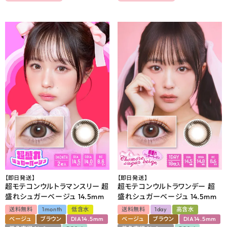
【即日発送】
【即日発送】
超モテコンウルトラマンスリー 超
超モテコンウルトラワンデー 超
盛れシュガーベージュ 14.5mm
盛れシュガーベージュ 14.5mm
送料無料
1month
低含水
送料無料
1day
高含水
ベージュ
ブラウン
DIA14.5mm
ベージュ
ブラウン
DIA14.5mm