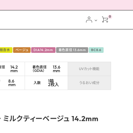
0
低含水
ベージュ
DIA14.2mm
着色直径 13.6mm
BC8.6
14.2
13.6
直径
着色直径
UVカット機能
mm
mm
（GDIA）
ス
8.6
1箱
ブ
入数
うるおい成分
mm
2枚入
 ミルクティーベージュ 14.2mm