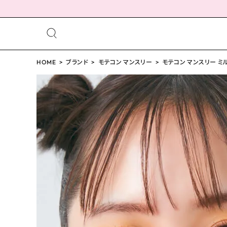
meeting_room
person
ログイン
HOME
ブランド
モテコン マンスリー
会員登録
モテコン マンスリー ミル