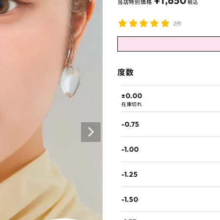
¥
1,650
当店特別価格
税込
2件
度数
±0.00
在庫切れ
-0.75
-1.00
-1.25
-1.50