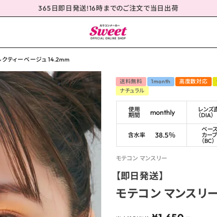
365日即日発送!16時までのご注文で当日出荷
クティーベージュ 14.2mm
送料無料
1month
高度数対応
ナチュラル
使用
レンズ
monthly
期間
（DIA）
ベー
38.5％
含水率
カー
（BC）
モテコン マンスリー
【即日発送】
モテコン マンスリー