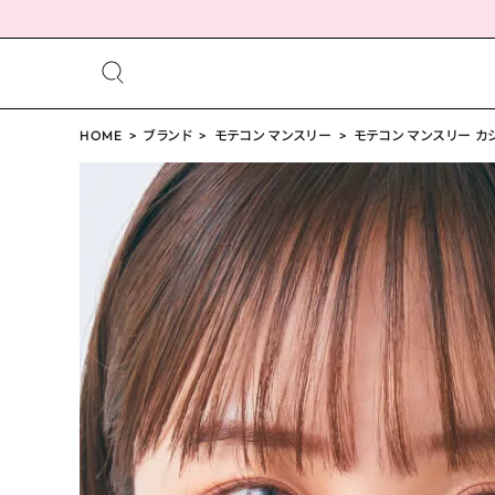
meeting_room
person
ログイン
HOME
ブランド
モテコン マンスリー
会員登録
モテコン マンスリー カシ