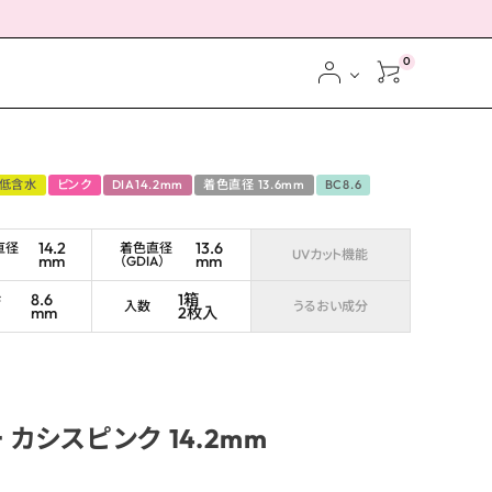
0
低含水
ピンク
DIA14.2mm
着色直径 13.6mm
BC8.6
14.2
13.6
直径
着色直径
UVカット機能
mm
mm
（GDIA）
ス
8.6
1箱
ブ
入数
うるおい成分
mm
2枚入
カシスピンク 14.2mm