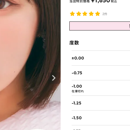
¥
1,650
当店特別価格
税込
2件
度数
±0.00
-0.75
-1.00
在庫切れ
-1.25
-1.50