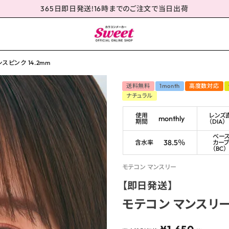
365日即日発送!16時までのご注文で当日出荷
スピンク 14.2mm
送料無料
1month
高度数対応
ナチュラル
使用
レンズ
monthly
期間
（DIA）
ベー
38.5％
含水率
カー
（BC）
モテコン マンスリー
【即日発送】
モテコン マンスリー 