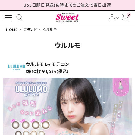
365日即日発送!16時までのご注文で当日出荷
0
HOME
ブランド
ウルルモ
meeting_room
person
ログイン
会員登録
ウルルモ
ウルルモ by モテコン
1箱10枚 ￥1,694(税込)
配送方法について
発送について
お支払い方法について
お買い物ガイド
お問い合わせ