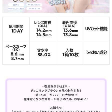
よくあるご質問
レンズ直径
着色直径
ブログページ
(DIA)
(GDIA)
使用期間
UVカット機能
14.2
13.6
1DAY
mm
mm
14.5
13.8
mm
mm
ベースカーブ
(BC)
含水率
入数
うるおい成分
8.6
38.0%
1箱10枚
mm
8.7
mm
- 在庫限り SALE中 -
チョコリングブラウンを除く全色対象！
1箱1,650円が999円の大特価！！
在庫なくなり次第セール終了のため、お早めに！
-お知らせ-
「ぞうさんぷるぷる」・「りすちゃんちゅるちゅる」・「くまさんくりくり」