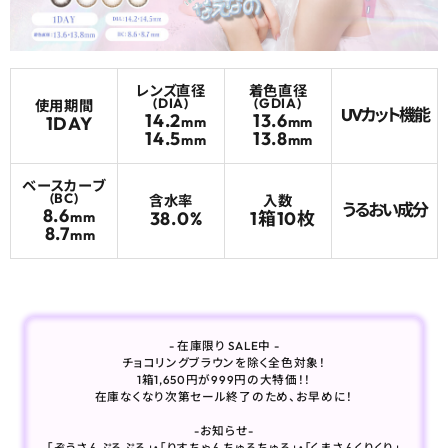
よくあるご質問
レンズ直径
着色直径
ブログページ
(DIA)
(GDIA)
使用期間
UVカット機能
14.2
13.6
1DAY
mm
mm
14.5
13.8
mm
mm
ベースカーブ
(BC)
含水率
入数
うるおい成分
8.6
38.0%
1箱10枚
mm
8.7
mm
- 在庫限り SALE中 -
チョコリングブラウンを除く全色対象！
1箱1,650円が999円の大特価！！
在庫なくなり次第セール終了のため、お早めに！
-お知らせ-
「ぞうさんぷるぷる」・「りすちゃんちゅるちゅる」・「くまさんくりくり」