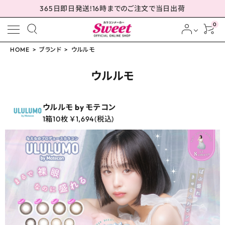
365日即日発送!16時までのご注文で当日出荷
0
HOME
ブランド
ウルルモ
meeting_room
person
ログイン
会員登録
ウルルモ
ウルルモ by モテコン
1箱10枚 ￥1,694(税込)
配送方法について
発送について
お支払い方法について
お買い物ガイド
お問い合わせ