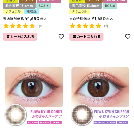
着色直径 13.6mm
BC8.6
着色直径 13.6mm
BC8.6
ナチュラル
裸眼風
ナチュラル
¥
1,650
¥
1,650
当店特別価格
当店特別価格
税込
税込
1件
1件
カートに入れる
カートに入れる