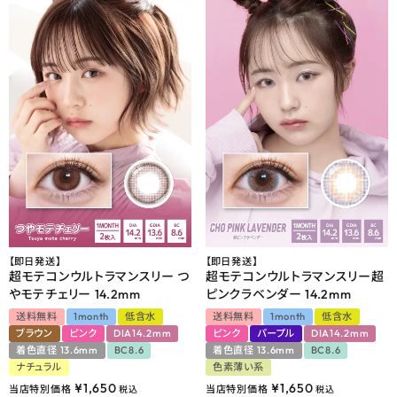
【即日発送】
【即日発送】
超モテコンウルトラマンスリー つ
超モテコンウルトラマンスリー超
やモテチェリー 14.2mm
ピンクラベンダー 14.2mm
送料無料
1month
低含水
送料無料
1month
低含水
ブラウン
ピンク
DIA14.2mm
ピンク
パープル
DIA14.2mm
着色直径 13.6mm
BC8.6
着色直径 13.6mm
BC8.6
ナチュラル
色素薄い系
¥
1,650
¥
1,650
当店特別価格
当店特別価格
税込
税込