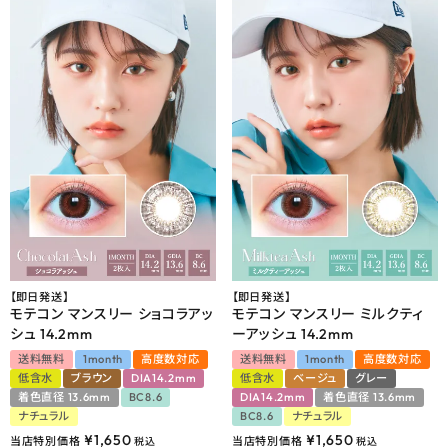
【即日発送】
【即日発送】
モテコン マンスリー ショコラアッ
モテコン マンスリー ミルクティ
シュ 14.2mm
ーアッシュ 14.2mm
送料無料
1month
高度数対応
送料無料
1month
高度数対応
低含水
ブラウン
DIA14.2mm
低含水
ベージュ
グレー
着色直径 13.6mm
BC8.6
DIA14.2mm
着色直径 13.6mm
ナチュラル
BC8.6
ナチュラル
¥
1,650
¥
1,650
当店特別価格
当店特別価格
税込
税込