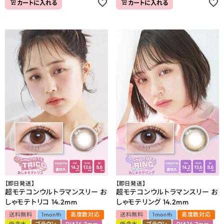
カートに入れる
カートに入れる
【即日発送】
【即日発送】
超モテコンウルトラマンスリー お
超モテコンウルトラマンスリー お
しゃモテトリコ 14.2mm
しゃモテリング 14.2mm
送料無料
1month
高度数対応
送料無料
1month
高度数対応
低含水
ブラウン
DIA14.2mm
低含水
ブラウン
DIA14.2mm