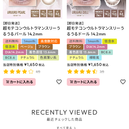
【即日発送】
【即日発送】
超モテコンウルトラマンスリーう
超モテコンウルトラマンスリーう
るうるパール 14.2mm
るうるドール 14.2mm
送料無料
1month
高度数対応
送料無料
1month
低含水
低含水
ベージュ
ブラウン
ブラウン
DIA14.2mm
DIA14.2mm
着色直径 13.6mm
着色直径 13.6mm
BC8.6
BC8.6
ナチュラル
色素薄い系
ナチュラル
裸眼風
¥
1,650
¥
1,650
当店特別価格
当店特別価格
税込
税込
4件
3件
カートに入れる
カートに入れる
RECENTLY VIEWED
最近チェックした商品
すべて見る