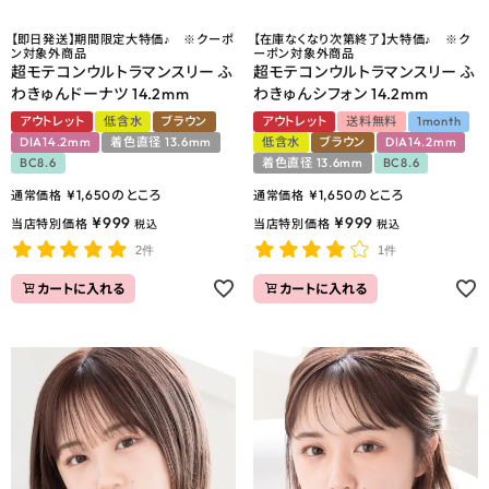
【即日発送】期間限定大特価♪ ※クーポ
【在庫なくなり次第終了】大特価♪ ※ク
ン対象外商品
ーポン対象外商品
超モテコンウルトラマンスリー ふ
超モテコンウルトラマンスリー ふ
わきゅんドーナツ 14.2mm
わきゅんシフォン 14.2mm
アウトレット
低含水
ブラウン
アウトレット
送料無料
1month
DIA14.2mm
着色直径 13.6mm
低含水
ブラウン
DIA14.2mm
BC8.6
着色直径 13.6mm
BC8.6
¥
1,650
のところ
¥
1,650
のところ
通常価格
通常価格
¥
999
¥
999
当店特別価格
当店特別価格
税込
税込
2件
1件
カートに入れる
カートに入れる