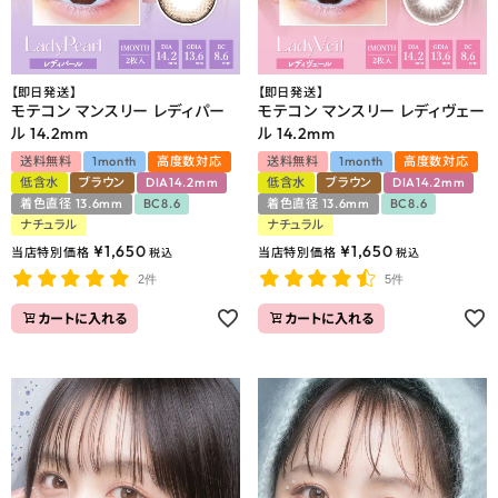
【即日発送】
【即日発送】
モテコン マンスリー レディパー
モテコン マンスリー レディヴェー
ル 14.2mm
ル 14.2mm
送料無料
1month
高度数対応
送料無料
1month
高度数対応
低含水
ブラウン
DIA14.2mm
低含水
ブラウン
DIA14.2mm
着色直径 13.6mm
BC8.6
着色直径 13.6mm
BC8.6
ナチュラル
ナチュラル
¥
1,650
¥
1,650
当店特別価格
当店特別価格
税込
税込
2件
5件
カートに入れる
カートに入れる