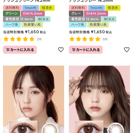
アッシュグリーン 14.2mm
アッシュグレー 14.2mm
送料無料
1month
低含水
送料無料
1month
低含水
グリーン
DIA14.2mm
グレー
DIA14.2mm
着色直径 13.6mm
BC8.6
着色直径 13.6mm
BC8.6
ハーフ系
色素薄い系
ハーフ系
色素薄い系
¥
1,650
¥
1,650
当店特別価格
当店特別価格
税込
税込
2件
5件
カートに入れる
カートに入れる