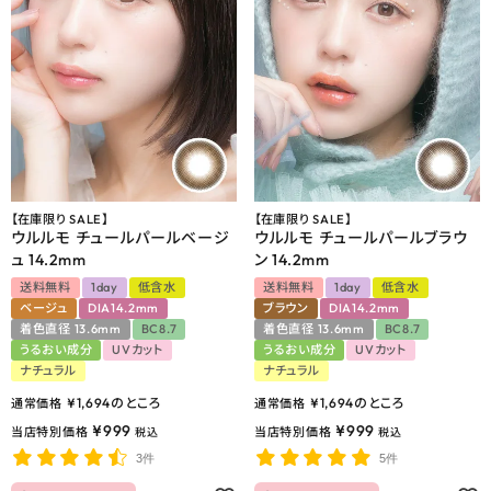
【在庫限り SALE】
【在庫限り SALE】
ウルルモ チュールパールベージ
ウルルモ チュールパールブラウ
ュ 14.2mm
ン 14.2mm
送料無料
1day
低含水
送料無料
1day
低含水
ベージュ
DIA14.2mm
ブラウン
DIA14.2mm
着色直径 13.6mm
BC8.7
着色直径 13.6mm
BC8.7
うるおい成分
UVカット
うるおい成分
UVカット
ナチュラル
ナチュラル
¥
1,694
のところ
¥
1,694
のところ
通常価格
通常価格
¥
999
¥
999
当店特別価格
当店特別価格
税込
税込
3件
5件