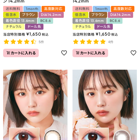
ン 14.2mm
14.2mm
送料無料
1month
高度数対応
送料無料
1month
高度数対応
低含水
ブラウン
DIA14.2mm
低含水
ブラウン
DIA14.2mm
着色直径 13.6mm
BC8.6
着色直径 13.6mm
BC8.6
ナチュラル
ドール系
ナチュラル
ドール系
¥
1,650
¥
1,650
当店特別価格
当店特別価格
税込
税込
5件
4件
カートに入れる
カートに入れる