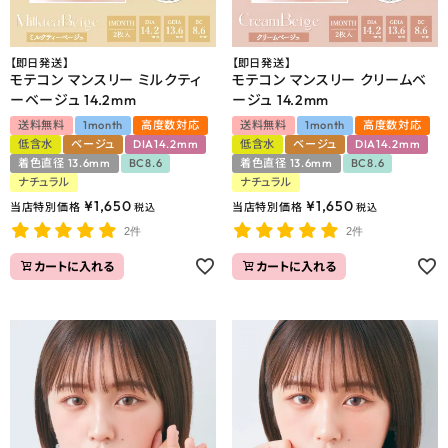
【即日発送】
【即日発送】
モテコン マンスリー ミルクティ
モテコン マンスリー クリームベ
ーベージュ 14.2mm
ージュ 14.2mm
送料無料
1month
高度数対応
送料無料
1month
高度数対応
低含水
ベージュ
DIA14.2mm
低含水
ベージュ
DIA14.2mm
着色直径 13.6mm
BC8.6
着色直径 13.6mm
BC8.6
ナチュラル
ナチュラル
¥
1,650
¥
1,650
当店特別価格
当店特別価格
税込
税込
2件
2件
カートに入れる
カートに入れる