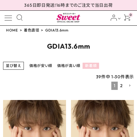
365日即日発送!16時までのご注文で当日出荷
0
HOME
着色直径
GDIA13.6mm
meeting_room
person
ログイン
会員登録
GDIA13.6mm
並び替え
価格が安い順
価格が高い順
新着順
配送方法について
39
件中
1
-
30
件表示
1
2
発送について
お支払い方法について
お買い物ガイド
お問い合わせ