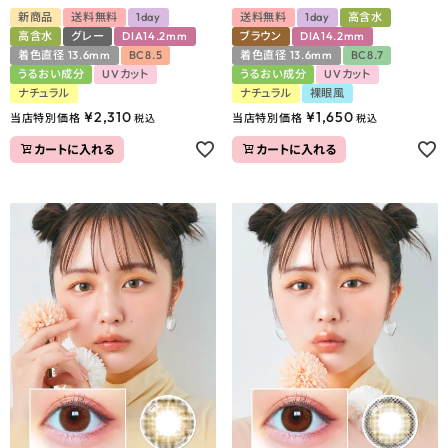
新商品
送料無料
1day
送料無料
1day
高含水
高含水
グレー
DIA14.2mm
ブラウン
DIA14.2mm
着色直径 13.6mm
BC8.5
着色直径 13.6mm
BC8.7
うるおい成分
UVカット
うるおい成分
UVカット
ナチュラル
ナチュラル
裸眼風
¥
2,310
¥
1,650
当店特別価格
当店特別価格
税込
税込
カートに入れる
カートに入れる