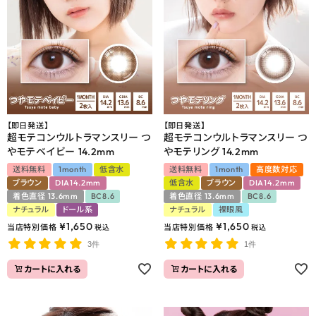
【即日発送】
【即日発送】
超モテコンウルトラマンスリー つ
超モテコンウルトラマンスリー つ
やモテベイビー 14.2mm
やモテリング 14.2mm
送料無料
1month
低含水
送料無料
1month
高度数対応
ブラウン
DIA14.2mm
低含水
ブラウン
DIA14.2mm
着色直径 13.6mm
BC8.6
着色直径 13.6mm
BC8.6
ナチュラル
ドール系
ナチュラル
裸眼風
¥
1,650
¥
1,650
当店特別価格
当店特別価格
税込
税込
3件
1件
カートに入れる
カートに入れる