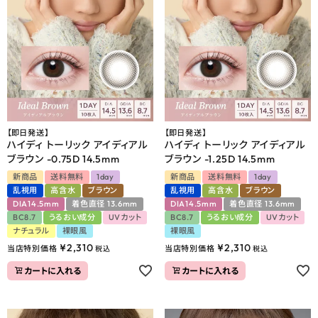
よくあるご質問
ブログページ
【即日発送】
【即日発送】
ハイディ トーリック アイディアル
ハイディ トーリック アイディアル
ブラウン -0.75D 14.5mm
ブラウン -1.25D 14.5mm
新商品
送料無料
1day
新商品
送料無料
1day
乱視用
高含水
ブラウン
乱視用
高含水
ブラウン
DIA14.5mm
着色直径 13.6mm
DIA14.5mm
着色直径 13.6mm
BC8.7
うるおい成分
UVカット
BC8.7
うるおい成分
UVカット
ナチュラル
裸眼風
裸眼風
¥
2,310
¥
2,310
当店特別価格
当店特別価格
税込
税込
カートに入れる
カートに入れる