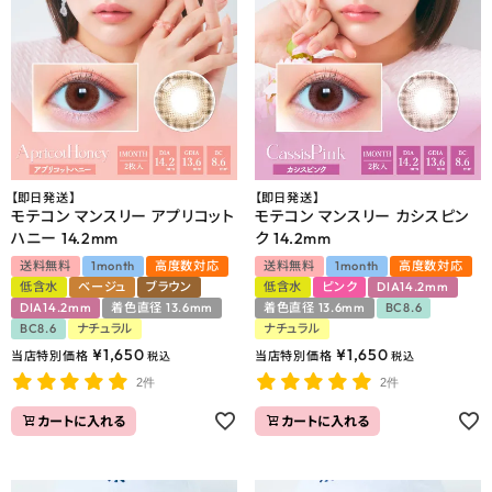
【即日発送】
【即日発送】
モテコン マンスリー アプリコット
モテコン マンスリー カシスピン
ハニー 14.2mm
ク 14.2mm
送料無料
1month
高度数対応
送料無料
1month
高度数対応
低含水
ベージュ
ブラウン
低含水
ピンク
DIA14.2mm
DIA14.2mm
着色直径 13.6mm
着色直径 13.6mm
BC8.6
BC8.6
ナチュラル
ナチュラル
¥
1,650
¥
1,650
当店特別価格
当店特別価格
税込
税込
2件
2件
カートに入れる
カートに入れる