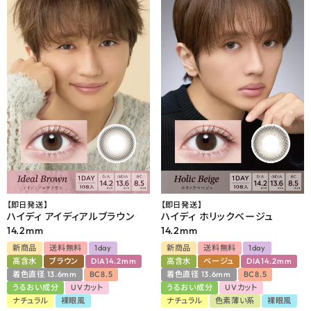
【即日発送】
【即日発送】
ハイディ アイディアルブラウン
ハイディ ホリックベージュ
14.2mm
14.2mm
新商品
送料無料
1day
新商品
送料無料
1day
高含水
ブラウン
DIA14.2mm
高含水
ベージュ
DIA14.2mm
着色直径 13.6mm
BC8.5
着色直径 13.6mm
BC8.5
うるおい成分
UVカット
うるおい成分
UVカット
ナチュラル
裸眼風
ナチュラル
色素薄い系
裸眼風