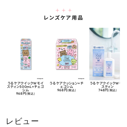
レンズケア用品
うるケアクイックWモイ
うるケアクッション×チ
うるケアクイックWモイ
スティン500mL×チェゴ
ェゴシム
スティン
シム
968円
(税込)
748円
(税込)
968円
(税込)
レビュー