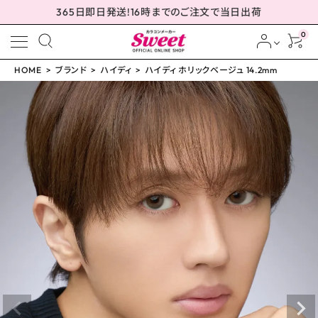
365日即日発送!16時までのご注文で当日出荷
0
HOME
ブランド
ハイディ
ハイディ ホリックベージュ 14.2mm
meeting_room
person
ログイン
会員登録
ハイディ ホリックベージ
ュ 14.2mm
¥
2,310
(税込)