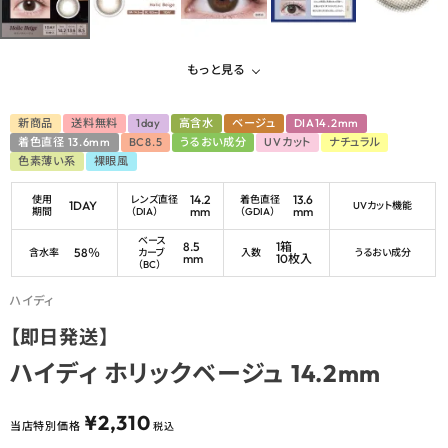
もっと見る
新商品
送料無料
1day
高含水
ベージュ
DIA14.2mm
着色直径 13.6mm
BC8.5
うるおい成分
UVカット
ナチュラル
色素薄い系
裸眼風
14.2
13.6
使用
レンズ直径
着色直径
1DAY
UVカット機能
mm
mm
期間
（DIA）
（GDIA）
ベース
8.5
1箱
58％
含水率
カーブ
入数
うるおい成分
mm
10枚入
（BC）
ハイディ
【即日発送】
ハイディ ホリックベージュ 14.2mm
¥
2,310
当店特別価格
税込