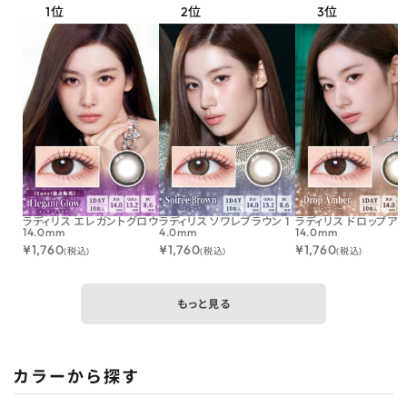
ラディリス エレガントグロウ
ラディリス ソワレブラウン 1
ラディリス ドロップア
14.0mm
4.0mm
14.0mm
¥
1,760
¥
1,760
¥
1,760
(税込)
(税込)
(税込)
もっと見る
カラーから探す