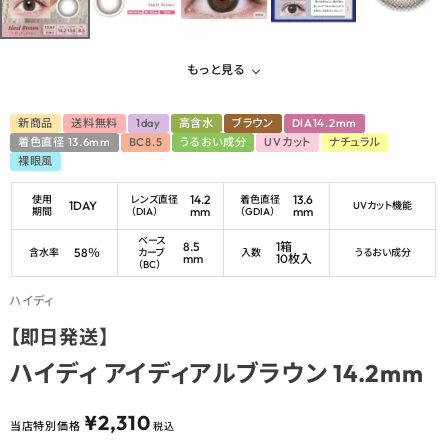
もっと見る
新商品
送料無料
1day
高含水
ブラウン
DIA14.2mm
着色直径 13.6mm
BC8.5
うるおい成分
UVカット
ナチュラル
裸眼風
14.2
13.6
使用
レンズ直径
着色直径
1DAY
UVカット機能
mm
mm
期間
（DIA）
（GDIA）
ベース
8.5
1箱
58％
含水率
カーブ
入数
うるおい成分
mm
10枚入
（BC）
ハイディ
【即日発送】
ハイディ アイディアルブラウン 14.2mm
¥
2,310
当店特別価格
税込