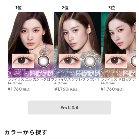
ラディリス エレガントグロウ
ラディリス ソワレブラウン 1
ラディリス ドロップア
14.0mm
4.0mm
14.0mm
¥
1,760
¥
1,760
¥
1,760
(税込)
(税込)
(税込)
もっと見る
カラーから探す