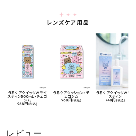
レンズケア用品
うるケアクイックWモイ
うるケアクッション×チ
うるケアクイックWモイ
スティン500mL×チェゴ
ェゴシム
スティン
シム
968円
(税込)
748円
(税込)
968円
(税込)
レビュー