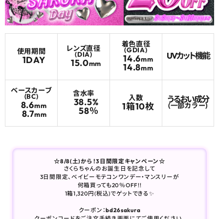
よくあるご質問
着色直径
レンズ直径
ブログページ
(GDIA)
使用期間
(DIA)
UVカット機能
14.6
1DAY
mm
15.0
mm
14.8
mm
ベースカーブ
含水率
(BC)
入数
うるおい成分
38.5%
8.6
1箱10枚
(一部カラー)
mm
58％
8.7
mm
☆8/8(土)から！3日間限定キャンペーン☆
さくらちゃんのお誕生日を記念して
3日間限定、ベイビーモテコンワンデー・マンスリーが
何箱買っても20％OFF!!
1箱1,320円(税込)でゲットできる✨
クーポン：
bd26sakura
クーポンコードをご注文手続き画面にてご使用ください。