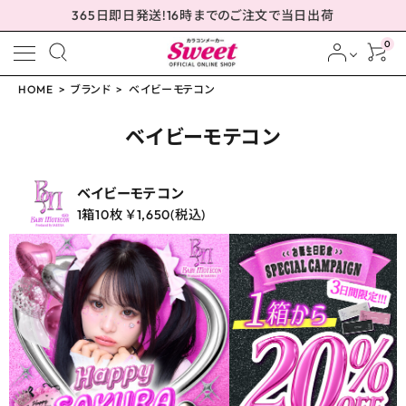
365日即日発送!16時までのご注文で当日出荷
0
HOME
ブランド
ベイビーモテコン
meeting_room
person
ログイン
会員登録
ベイビーモテコン
ベイビーモテコン
1箱10枚 ￥1,650(税込)
配送方法について
発送について
お支払い方法について
お買い物ガイド
お問い合わせ