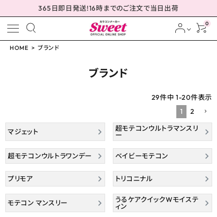
365日即日発送!16時までのご注文で当日出荷
0
HOME
ブランド
meeting_room
person
ログイン
会員登録
ブランド
29
件中
1
-
20
件表示
1
2
配送方法について
超モテコンウルトラマンスリ
マジェット
ー
発送について
超モテコンウルトラワンデー
ベイビーモテコン
お支払い方法について
プリモア
トリコニナル
お買い物ガイド
うるケアクイックWモイステ
モテコン マンスリー
ィン
お問い合わせ