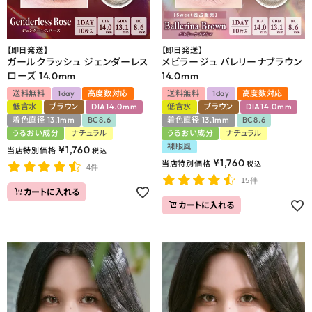
【即日発送】
【即日発送】
ガールクラッシュ ジェンダーレス
メビラージュ バレリーナブラウン
ローズ 14.0mm
14.0mm
送料無料
1day
高度数対応
送料無料
1day
高度数対応
低含水
ブラウン
DIA14.0mm
低含水
ブラウン
DIA14.0mm
着色直径 13.1mm
BC8.6
着色直径 13.1mm
BC8.6
うるおい成分
ナチュラル
うるおい成分
ナチュラル
裸眼風
¥
1,760
当店特別価格
税込
¥
1,760
当店特別価格
税込
4件
15件
カートに入れる
カートに入れる