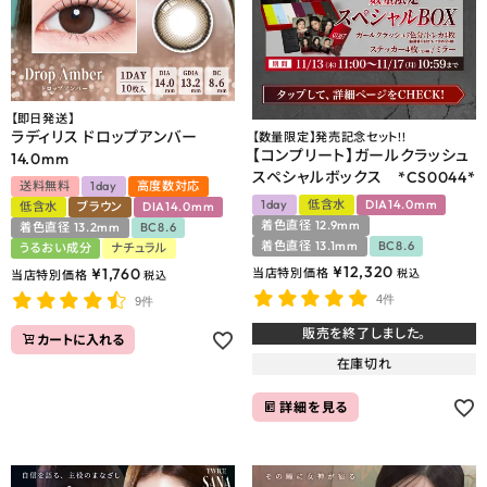
【即日発送】
ラディリス ドロップアンバー
【数量限定】発売記念セット!!
【コンプリート】ガールクラッシュ
14.0mm
スペシャルボックス *CS0044*
送料無料
1day
高度数対応
1day
低含水
DIA14.0mm
低含水
ブラウン
DIA14.0mm
着色直径 12.9mm
着色直径 13.2mm
BC8.6
着色直径 13.1mm
BC8.6
うるおい成分
ナチュラル
¥
12,320
¥
1,760
当店特別価格
税込
当店特別価格
税込
4件
9件
販売を終了しました。
カートに入れる
在庫切れ
詳細を見る