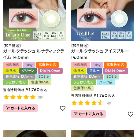
よくあるご質問
ブログページ
【即日発送】
【即日発送】
ガールクラッシュ ルナティックラ
ガールクラッシュ アイスブルー
イム 14.0mm
14.0mm
送料無料
1day
高度数対応
送料無料
1day
高度数対応
低含水
グリーン
DIA14.0mm
低含水
ブルー
DIA14.0mm
着色直径 13.1mm
BC8.6
着色直径 13.1mm
BC8.6
うるおい成分
色素薄い系
うるおい成分
ハーフ系
色素薄い系
¥
1,760
当店特別価格
税込
¥
1,760
当店特別価格
税込
3件
5件
カートに入れる
カートに入れる