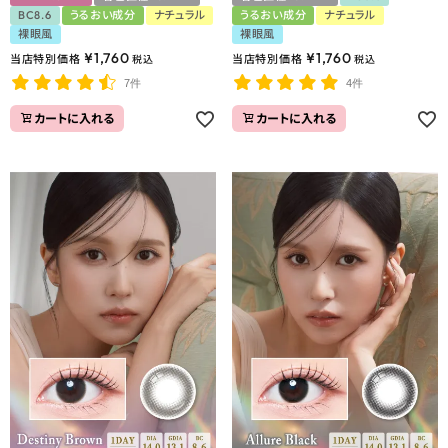
BC8.6
うるおい成分
ナチュラル
うるおい成分
ナチュラル
裸眼風
裸眼風
¥
1,760
¥
1,760
当店特別価格
当店特別価格
税込
税込
7件
4件
カートに入れる
カートに入れる