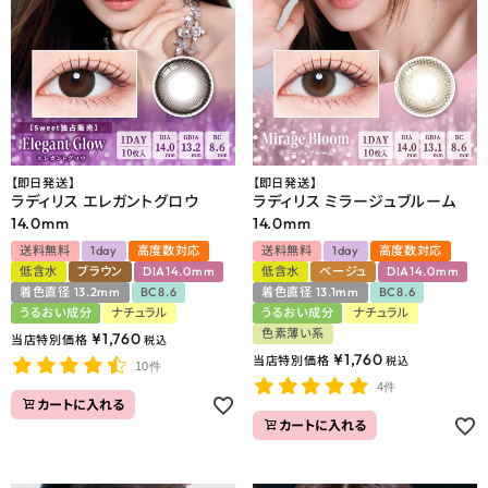
【即日発送】
【即日発送】
ラディリス エレガントグロウ
ラディリス ミラージュブルーム
14.0mm
14.0mm
送料無料
1day
高度数対応
送料無料
1day
高度数対応
低含水
ブラウン
DIA14.0mm
低含水
ベージュ
DIA14.0mm
着色直径 13.2mm
BC8.6
着色直径 13.1mm
BC8.6
うるおい成分
ナチュラル
うるおい成分
ナチュラル
色素薄い系
¥
1,760
当店特別価格
税込
¥
1,760
当店特別価格
税込
10件
4件
カートに入れる
カートに入れる