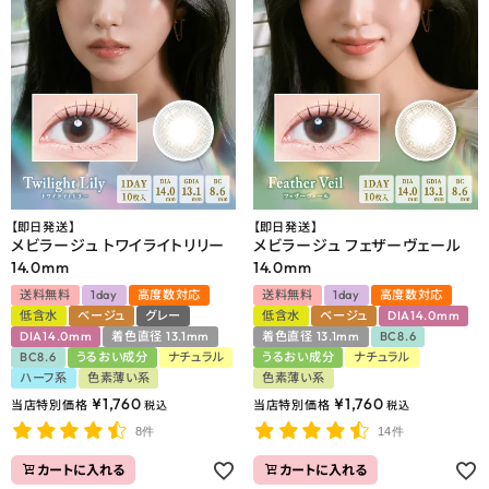
【即日発送】
【即日発送】
メビラージュ トワイライトリリー
メビラージュ フェザーヴェール
14.0mm
14.0mm
送料無料
1day
高度数対応
送料無料
1day
高度数対応
低含水
ベージュ
グレー
低含水
ベージュ
DIA14.0mm
DIA14.0mm
着色直径 13.1mm
着色直径 13.1mm
BC8.6
BC8.6
うるおい成分
ナチュラル
うるおい成分
ナチュラル
ハーフ系
色素薄い系
色素薄い系
¥
1,760
¥
1,760
当店特別価格
当店特別価格
税込
税込
8件
14件
カートに入れる
カートに入れる