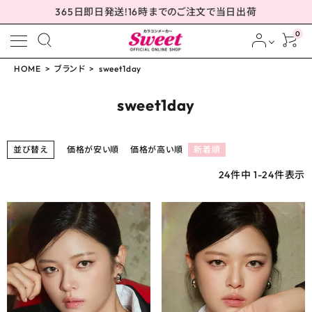
365日即日発送!16時までのご注文で当日出荷
0
HOME
ブランド
sweet1day
meeting_room
person
ログイン
会員登録
sweet1day
並び替え
価格が安い順
価格が高い順
新着順
配送方法について
24
件中
1
-
24
件表示
発送について
お支払い方法について
お買い物ガイド
お問い合わせ