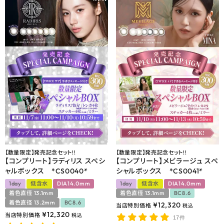
【数量限定】発売記念セット!!
【数量限定】発売記念セット!!
【コンプリート】ラディリス スペシ
【コンプリート】メビラージュ スペ
ャルボックス *CS0040*
シャルボックス *CS0041*
1day
低含水
DIA14.0mm
1day
低含水
DIA14.0mm
着色直径 13.1mm
着色直径 13.1mm
BC8.6
着色直径 13.2mm
BC8.6
¥
12,320
当店特別価格
税込
¥
12,320
当店特別価格
税込
17件