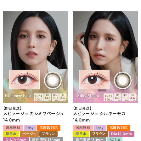
【即日発送】
【即日発送】
メビラージュ カシミヤベージュ
メビラージュ シルキーモカ
14.0mm
14.0mm
送料無料
1day
高度数対応
送料無料
1day
高度数対応
低含水
ベージュ
ブラウン
低含水
ブラウン
DIA14.0mm
DIA14.0mm
着色直径 13.1mm
着色直径 13.1mm
BC8.6