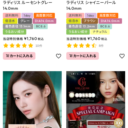
ラディリス ルーセントグレー
ラディリス シャイニーパール
14.0mm
14.0mm
送料無料
1day
高度数対応
送料無料
1day
高度数対応
低含水
グレー
DIA14.0mm
低含水
ブラウン
DIA14.0mm
着色直径 13.1mm
BC8.6
着色直径 13.2mm
BC8.6
うるおい成分
うるおい成分
ナチュラル
¥
1,760
¥
1,760
当店特別価格
当店特別価格
税込
税込
10件
8件
カートに入れる
カートに入れる