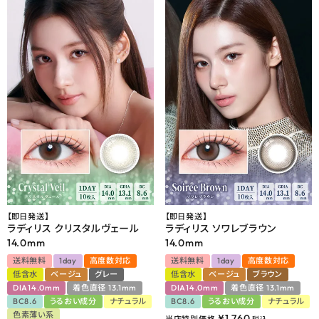
【即日発送】
【即日発送】
ラディリス クリスタルヴェール
ラディリス ソワレブラウン
14.0mm
14.0mm
送料無料
1day
高度数対応
送料無料
1day
高度数対応
低含水
ベージュ
グレー
低含水
ベージュ
ブラウン
DIA14.0mm
着色直径 13.1mm
DIA14.0mm
着色直径 13.1mm
BC8.6
うるおい成分
ナチュラル
BC8.6
うるおい成分
ナチュラル
色素薄い系
¥
1,760