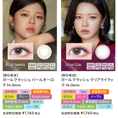
【即日発送】
【即日発送】
ガールクラッシュ パールオーロ
ガールクラッシュ クリアライラッ
ラ 14.0mm
ク 14.0mm
送料無料
1day
高度数対応
送料無料
1day
高度数対応
低含水
グレー
DIA14.0mm
低含水
ピンク
パープル
着色直径 13.1mm
BC8.6
DIA14.0mm
着色直径 12.9mm
うるおい成分
ハーフ系
BC8.6
うるおい成分
ハーフ系
¥
1,760
¥
1,760
当店特別価格
当店特別価格
税込
税込