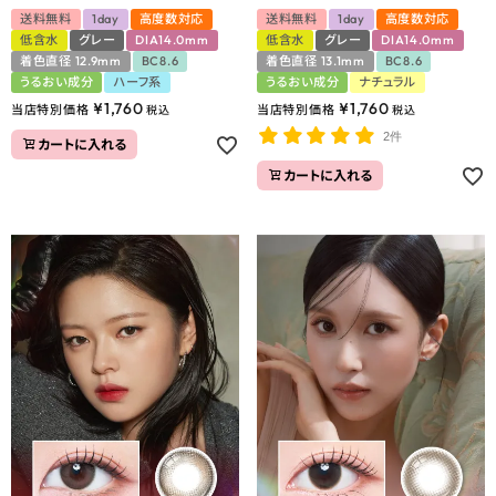
送料無料
1day
高度数対応
送料無料
1day
高度数対応
低含水
グレー
DIA14.0mm
低含水
グレー
DIA14.0mm
着色直径 12.9mm
BC8.6
着色直径 13.1mm
BC8.6
うるおい成分
ハーフ系
うるおい成分
ナチュラル
¥
1,760
¥
1,760
当店特別価格
当店特別価格
税込
税込
2件
カートに入れる
カートに入れる