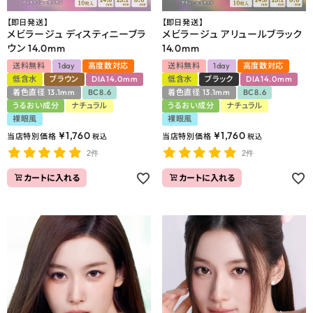
【即日発送】
【即日発送】
メビラージュ ディスティニーブラ
メビラージュ アリュールブラック
ウン 14.0mm
14.0mm
送料無料
1day
高度数対応
送料無料
1day
高度数対応
低含水
ブラウン
DIA14.0mm
低含水
ブラック
DIA14.0mm
着色直径 13.1mm
BC8.6
着色直径 13.1mm
BC8.6
うるおい成分
ナチュラル
うるおい成分
ナチュラル
裸眼風
裸眼風
¥
1,760
¥
1,760
当店特別価格
当店特別価格
税込
税込
2件
2件
カートに入れる
カートに入れる