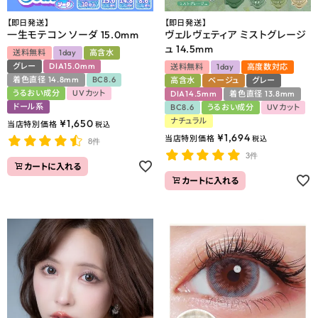
【即日発送】
【即日発送】
一生モテコン ソーダ 15.0mm
ヴェルヴェティア ミストグレージ
ュ 14.5mm
送料無料
1day
高含水
グレー
DIA15.0mm
送料無料
1day
高度数対応
着色直径 14.8mm
BC8.6
高含水
ベージュ
グレー
うるおい成分
UVカット
DIA14.5mm
着色直径 13.8mm
ドール系
BC8.6
うるおい成分
UVカット
ナチュラル
¥
1,650
当店特別価格
税込
¥
1,694
当店特別価格
税込
8件
3件
カートに入れる
カートに入れる