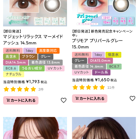
【即日発送】
【即日発送】 新色発売記念キャンペーン
中♪
マジェットリラックス マーメイド
プリモア プリパールグレー
アッシュ 14.5mm
15.0mm
送料無料
1day
高度数対応
送料無料
1day
低含水
高含水
ブラウン
グレー
グレー
DIA15.0mm
DIA14.5mm
着色直径 13.8mm
着色直径 14.6mm
BC8.7
BC8.6
うるおい成分
UVカット
UVカット
ドール系
ナチュラル
¥
1,650
当店特別価格
税込
¥
1,793
当店特別価格
税込
11件
2件
カートに入れる
カートに入れる