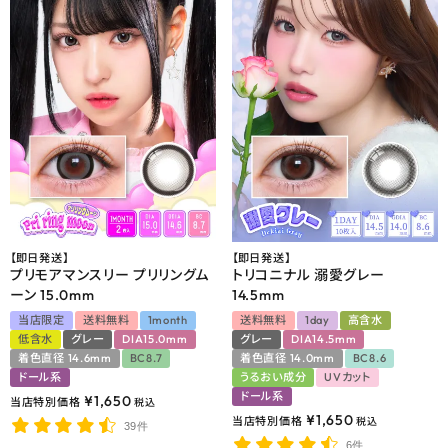
【即日発送】
【即日発送】
プリモアマンスリー プリリングム
トリコニナル 溺愛グレー
ーン 15.0mm
14.5mm
当店限定
送料無料
1month
送料無料
1day
高含水
低含水
グレー
DIA15.0mm
グレー
DIA14.5mm
着色直径 14.6mm
BC8.7
着色直径 14.0mm
BC8.6
ドール系
うるおい成分
UVカット
ドール系
¥
1,650
当店特別価格
税込
¥
1,650
当店特別価格
税込
39件
6件