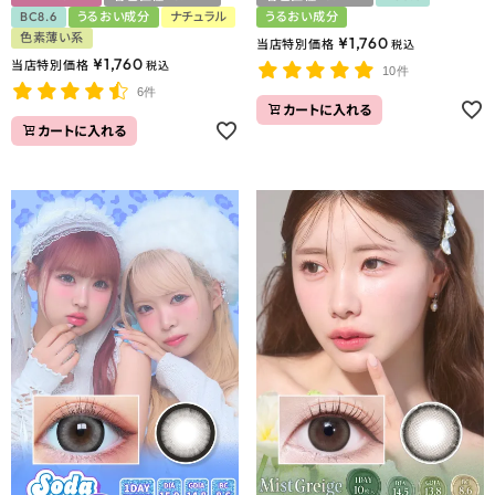
BC8.6
うるおい成分
ナチュラル
うるおい成分
色素薄い系
¥
1,760
当店特別価格
税込
¥
1,760
当店特別価格
税込
10件
6件
カートに入れる
カートに入れる