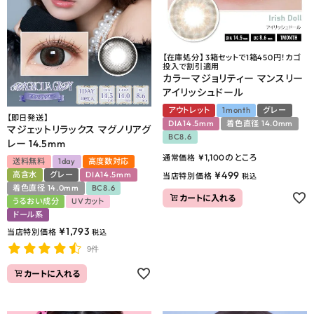
【在庫処分】 3箱セットで1箱450円！カゴ
投入で割引適用
カラーマジョリティー マンスリー
アイリッシュドール
アウトレット
1month
グレー
【即日発送】
DIA14.5mm
着色直径 14.0mm
マジェットリラックス マグノリアグ
BC8.6
レー 14.5mm
¥
1,100
のところ
通常価格
送料無料
1day
高度数対応
¥
499
高含水
グレー
DIA14.5mm
当店特別価格
税込
着色直径 14.0mm
BC8.6
カートに入れる
うるおい成分
UVカット
ドール系
¥
1,793
当店特別価格
税込
9件
カートに入れる