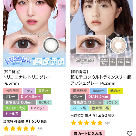
【即日発送】
【即日発送】
トリコニナル トリコグレー
超モテコンウルトラマンスリー超
14.5mm
アッシュグレー 14.2mm
送料無料
1day
高含水
送料無料
1month
低含水
グレー
DIA14.5mm
グレー
DIA14.2mm
着色直径 13.8mm
BC8.6
着色直径 13.6mm
BC8.6
うるおい成分
UVカット
ハーフ系
色素薄い系
ドール系
¥
1,650
当店特別価格
税込
¥
1,650
当店特別価格
税込
5件
3件
カートに入れる