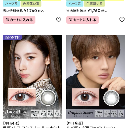
ハーフ系
色素薄い系
ハーフ系
色素薄い系
¥
1,760
¥
1,760
当店特別価格
当店特別価格
税込
税込
カートに入れる
カートに入れる
【即日発送】
【即日発送】
ラディリス マンスリー ルーセント
ハイディ グラファイトシーン