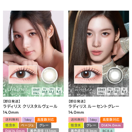
【即日発送】
【即日発送】
ラディリス クリスタルヴェール
ラディリス ルーセントグレー
14.0mm
14.0mm
送料無料
1day
高度数対応
送料無料
1day
高度数対応
低含水
ベージュ
グレー
低含水
グレー
DIA14.0mm
DIA14.0mm
着色直径 13.1mm
着色直径 13.1mm
BC8.6