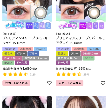
【即日発送】
【即日発送】
プリモアマンスリー プリミルキー
プリモアマンスリー プリパールモ
ウェイ 15.0mm
アグレイ 15.0mm
当店限定
送料無料
1month
当店限定
送料無料
1month
低含水
グレー
ブルー
低含水
グレー
DIA15.0mm
DIA15.0mm
着色直径 14.6mm
着色直径 14.6mm
BC8.7
BC8.7
ドール系
ドール系
¥
1,650
¥
1,650
当店特別価格
当店特別価格
税込
税込
21件
29件
カートに入れる
カートに入れる