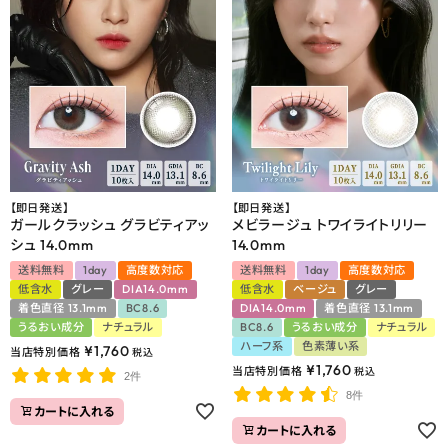
【即日発送】
【即日発送】
ガールクラッシュ グラビティアッ
メビラージュ トワイライトリリー
シュ 14.0mm
14.0mm
送料無料
1day
高度数対応
送料無料
1day
高度数対応
低含水
グレー
DIA14.0mm
低含水
ベージュ
グレー
着色直径 13.1mm
BC8.6
DIA14.0mm
着色直径 13.1mm
うるおい成分
ナチュラル
BC8.6
うるおい成分
ナチュラル
ハーフ系
色素薄い系
¥
1,760
当店特別価格
税込
¥
1,760
当店特別価格
税込
2件
8件
カートに入れる
カートに入れる