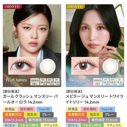
【即日発送】
【即日発送】
ガールクラッシュ マンスリー パ
メビラージュ マンスリー トワイラ
ールオーロラ 14.2mm
イトリリー 14.2mm
新商品
送料無料
1month
新商品
送料無料
1month
高度数対応
低含水
グレー
高度数対応
低含水
グレー
DIA14.2mm
着色直径 13.5mm
DIA14.2mm
着色直径 13.5mm
BC8.6
うるおい成分
ナチュラル
BC8.6
うるおい成分
ナチュラル