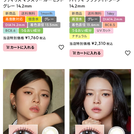
グレー 14.2mm
14.2mm
新商品
送料無料
1month
新商品
送料無料
1day
高度数対応
低含水
グレー
高含水
グレー
DIA14.2mm
DIA14.2mm
着色直径 13.5mm
着色直径 13.6mm
BC8.5
BC8.6
うるおい成分
うるおい成分
UVカット
ナチュラル
¥
1,760
当店特別価格
税込
¥
2,310
当店特別価格
税込
カートに入れる
カートに入れる