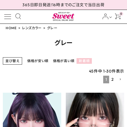
365日即日発送!16時までのご注文で当日出荷
0
HOME
レンズカラー
グレー
meeting_room
person
ログイン
会員登録
グレー
並び替え
価格が安い順
価格が高い順
新着順
配送方法について
45
件中
1
-
30
件表示
1
2
発送について
お支払い方法について
お買い物ガイド
お問い合わせ