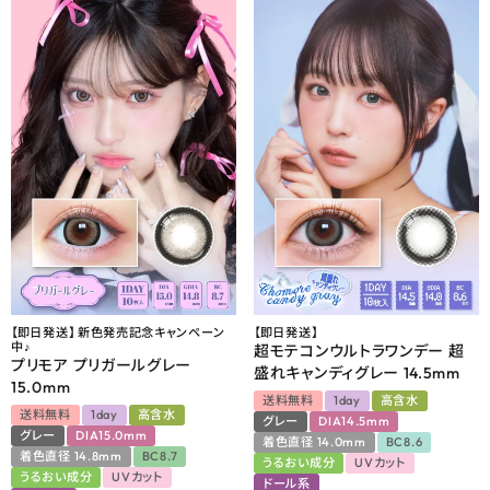
【即日発送】 新色発売記念キャンペーン
【即日発送】
中♪
超モテコンウルトラワンデー 超
プリモア プリガールグレー
盛れキャンディグレー 14.5mm
15.0mm
送料無料
1day
高含水
送料無料
1day
高含水
グレー
DIA14.5mm
グレー
DIA15.0mm
着色直径 14.0mm
BC8.6
着色直径 14.8mm
BC8.7
うるおい成分
UVカット
うるおい成分
UVカット
ドール系