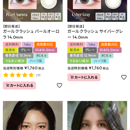
【即日発送】
【即日発送】
ガールクラッシュ パールオーロ
ガールクラッシュ サイバーグレ
ラ 14.0mm
ー 14.0mm
送料無料
1day
高度数対応
送料無料
1day
高度数対応
低含水
グレー
DIA14.0mm
低含水
グレー
DIA14.0mm
着色直径 13.1mm
BC8.6
着色直径 12.9mm
BC8.6
うるおい成分
ハーフ系
うるおい成分
ハーフ系
¥
1,760
¥
1,760
当店特別価格
当店特別価格
税込
税込
2件
カートに入れる
カートに入れる