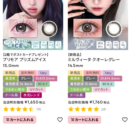
よくあるご質問
ブログページ
【2箱でポストカードプレゼント】
【新商品】
プリモア プリズムアイス
ミルヴィータ クオーレグレー
15.0mm
14.5mm
新商品
送料無料
1day
新商品
送料無料
1day
高含水
グレー
DIA15.0mm
高含水
グレー
DIA14.5mm
着色直径 14.8mm
BC8.7
着色直径 13.8mm
BC8.6
うるおい成分
UVカット
うるおい成分
UVカット
ドール系
水光レンズ
ドール系
¥
1,650
¥
1,760
当店特別価格
当店特別価格
税込
税込
7件
2件
カートに入れる
カートに入れる