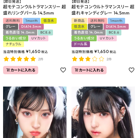
【即日発送】
【即日発送】
超モテコンウルトラマンスリー 超
超モテコンウルトラマンスリー 超
盛れリングパール 14.5mm
盛れキャンディグレー 14.5mm
送料無料
1month
低含水
新商品
送料無料
1month
グレー
DIA14.5mm
低含水
グレー
DIA14.5mm
着色直径 14.0mm
BC8.6
着色直径 14.0mm
BC8.6
うるおい成分
UVカット
うるおい成分
UVカット
ナチュラル
ドール系
¥
1,650
¥
1,650
当店特別価格
当店特別価格
税込
税込
2件
2件
カートに入れる
カートに入れる