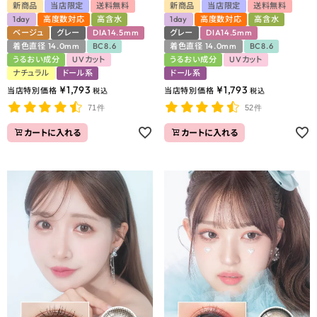
新商品
当店限定
送料無料
新商品
当店限定
送料無料
1day
高度数対応
高含水
1day
高度数対応
高含水
ベージュ
グレー
DIA14.5mm
グレー
DIA14.5mm
着色直径 14.0mm
BC8.6
着色直径 14.0mm
BC8.6
うるおい成分
UVカット
うるおい成分
UVカット
ナチュラル
ドール系
ドール系
¥
1,793
¥
1,793
当店特別価格
当店特別価格
税込
税込
71件
52件
カートに入れる
カートに入れる