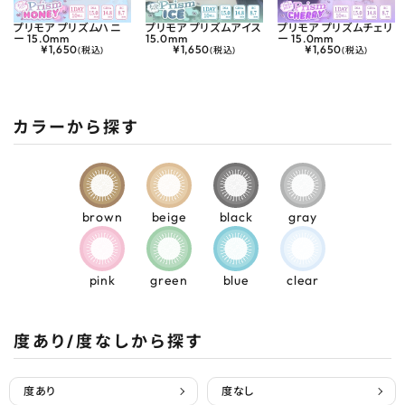
プリモア プリズムハニ
プリモア プリズムアイス
プリモア プリズムチェリ
ー 15.0mm
15.0mm
ー 15.0mm
¥
1,650
¥
1,650
¥
1,650
(税込)
(税込)
(税込)
カラーから探す
brown
beige
black
gray
pink
green
blue
clear
度あり/度なしから探す
度あり
度なし