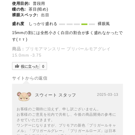
使用目的:
普段用
瞳の色:
茶目(暗め)
裸眼スペック:
出目
盛れ度
しっかり盛れる
裸眼風
15mmの割には全然小さく白目の割合が多く盛れなかったで
す( т т )
商品：
プリモアマンスリー プリパールモアグレイ
15.0mm -3.75
役に立った
0
サイトからの返信
スウィート スタッフ
2025-03-13
お客様のご期待に沿えず、申し訳ございません。
お客様のご意見を社内で共有し、今後の商品開発の参考に
させていただきます。
ワンデーになりますが、プリモアの新色「プリガールキャ
メル」「プリガールグレー」「プリガールローズ」は日本