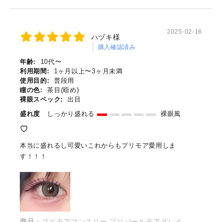
2025-02-16
ハヅキ様
購入確認済み
年齢:
10代〜
利用期間:
1ヶ月以上〜3ヶ月未満
使用目的:
普段用
瞳の色:
茶目(暗め)
裸眼スペック:
出目
盛れ度
しっかり盛れる
裸眼風
♡
本当に盛れるし可愛いこれからもプリモア愛用しま
す！！！
商品：
プリモアマンスリー プリパールモアグレイ