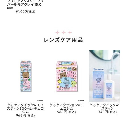
プリモアマンスリー プリ
パールモアグレイ 15.0
mm
¥
1,650
(税込)
レンズケア用品
うるケアクイックWモイ
うるケアクッション×チ
うるケアクイックWモイ
スティン500mL×チェゴ
ェゴシム
スティン
シム
968円
(税込)
748円
(税込)
968円
(税込)