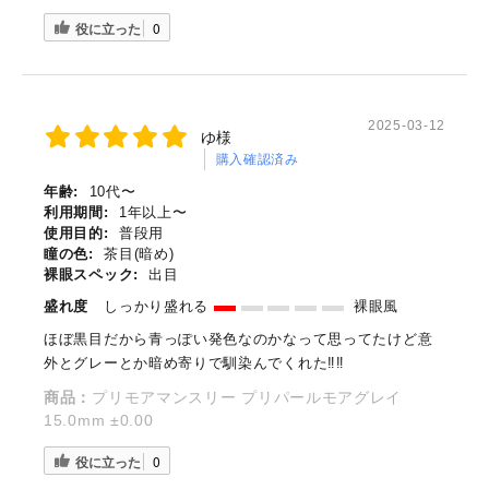
役に立った
0
2025-03-12
ゆ様
購入確認済み
年齢:
10代〜
利用期間:
1年以上〜
使用目的:
普段用
瞳の色:
茶目(暗め)
裸眼スペック:
出目
盛れ度
しっかり盛れる
裸眼風
ほぼ黒目だから青っぽい発色なのかなって思ってたけど意
外とグレーとか暗め寄りで馴染んでくれた‼️‼️
商品：
プリモアマンスリー プリパールモアグレイ
15.0mm ±0.00
役に立った
0