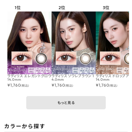
ラディリス エレガントグロウ
ラディリス ソワレブラウン 1
ラディリス ドロップア
14.0mm
4.0mm
14.0mm
¥
1,760
¥
1,760
¥
1,760
(税込)
(税込)
(税込)
もっと見る
カラーから探す