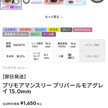
もっと見る
当店限定
送料無料
1month
低含水
グレー
DIA15.0mm
着色直径 14.6mm
BC8.7
ドール系
15.0
14.6
使用
レンズ直径
着色直径
1MONTH
UVカット機能
mm
mm
期間
（DIA）
（GDIA）
ベース
8.7
1箱
38.5％
含水率
カーブ
入数
うるおい成分
mm
2枚入
（BC）
プリモアマンスリー
【即日発送】
プリモアマンスリー プリパールモアグレ
イ 15.0mm
¥
1,650
当店特別価格
税込