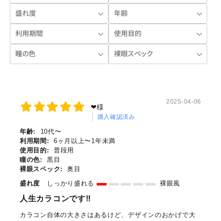
2025-04-06
‪‪❤︎‬様
購入確認済み
年齢:
10代〜
利用期間:
6ヶ月以上〜1年未満
使用目的:
普段用
瞳の色:
黒目
裸眼スペック:
奥目
盛れ度
しっかり盛れる
裸眼風
人生カラコンです‼️
カラコン自体の大きさはあるけど、デザインのおかげで大