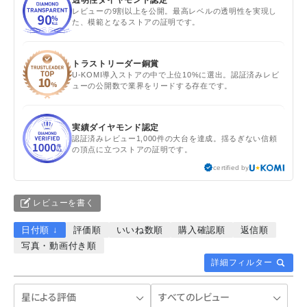
レビューの9割以上を公開。最高レベルの透明性を実現し
た、模範となるストアの証明です。
トラストリーダー銅賞
U-KOMI導入ストアの中で上位10%に選出。認証済みレビ
ューの公開数で業界をリードする存在です。
実績ダイヤモンド認定
認証済みレビュー1,000件の大台を達成。揺るぎない信頼
の頂点に立つストアの証明です。
certified by
レビューを書く
日付順 ↓
評価順
いいね数順
購入確認順
返信順
写真・動画付き順
詳細フィルター