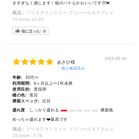
きすぎなく感じます！箱のパケもかわいいです🥺💓
商品：
プリモアマンスリー プリパールモアグレイ
15.0mm ±0.00
役に立った
0
2025-03-15
あさひ様
購入確認済み
年齢:
10代〜
利用期間:
6ヶ月以上〜1年未満
使用目的:
普段用
瞳の色:
黒目
裸眼スペック:
出目
盛れ度
しっかり盛れる
裸眼風
めっちゃ盛れます❤️最高です
商品：
プリモアマンスリー プリパールモアグレイ
15.0mm -3.75