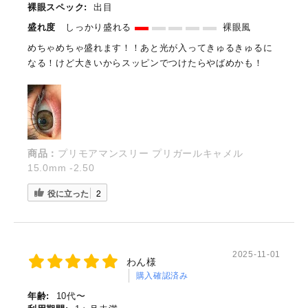
裸眼スペック:
出目
盛れ度
しっかり盛れる
裸眼風
めちゃめちゃ盛れます！！あと光が入ってきゅるきゅるに
なる！けど大きいからスッピンでつけたらやばめかも！
商品：
プリモアマンスリー プリガールキャメル
15.0mm -2.50
役に立った
2
2025-11-01
わん様
購入確認済み
年齢:
10代〜