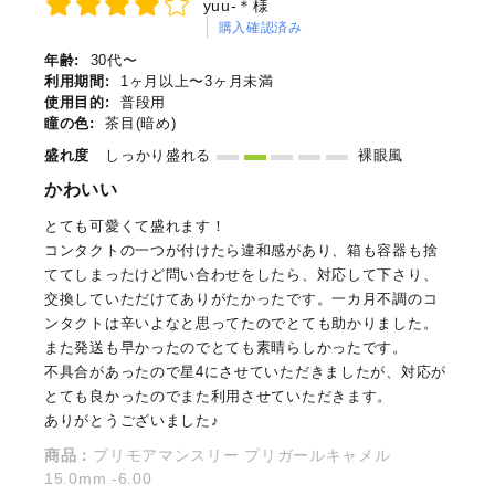
yuu-＊様
購入確認済み
年齢:
30代〜
利用期間:
1ヶ月以上〜3ヶ月未満
使用目的:
普段用
瞳の色:
茶目(暗め)
盛れ度
しっかり盛れる
裸眼風
かわいい
とても可愛くて盛れます！
コンタクトの一つが付けたら違和感があり、箱も容器も捨
ててしまったけど問い合わせをしたら、対応して下さり、
交換していただけてありがたかったです。一カ月不調のコ
ンタクトは辛いよなと思ってたのでとても助かりました。
また発送も早かったのでとても素晴らしかったです。
不具合があったので星4にさせていただきましたが、対応が
とても良かったのでまた利用させていただきます。
ありがとうございました♪
商品：
プリモアマンスリー プリガールキャメル
15.0mm -6.00