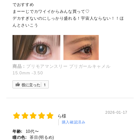
でおすすめ
まーーじでカワイイからみんな買って♡
デカすぎないのにしっかり盛れる！宇宙人ならない！！ほ
んとさいこう
商品：
プリモアマンスリー プリガールキャメル
15.0mm -3.50
役に立った
1
2026-01-17
ら様
購入確認済み
年齢:
10代〜
瞳の色:
茶目(明るめ)