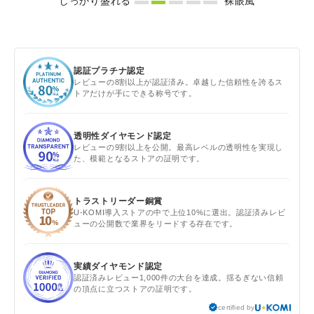
しっかり盛れる
裸眼風
認証プラチナ認定
レビューの8割以上が認証済み。卓越した信頼性を誇るス
トアだけが手にできる称号です。
透明性ダイヤモンド認定
レビューの9割以上を公開。最高レベルの透明性を実現し
た、模範となるストアの証明です。
トラストリーダー銅賞
U-KOMI導入ストアの中で上位10%に選出。認証済みレビ
ューの公開数で業界をリードする存在です。
実績ダイヤモンド認定
認証済みレビュー1,000件の大台を達成。揺るぎない信頼
の頂点に立つストアの証明です。
certified by