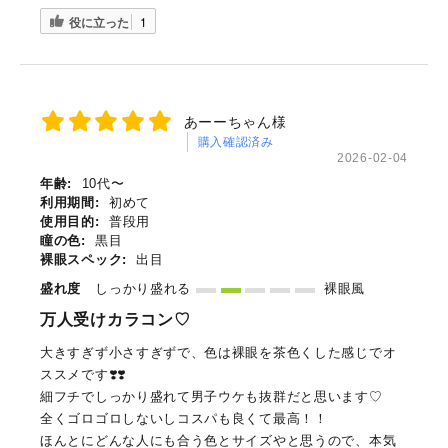
役に立った
1
あーーちゃん様
購入確認済み
2026-02-04
年齢:
10代〜
利用期間:
初めて
使用目的:
普段用
瞳の色:
黒目
裸眼スペック:
出目
盛れ度
しっかり盛れる
裸眼風
万人受けカラコン♡
大きすぎず小さすぎずで、色は裸眼を茶色くした感じでオ
ススメです❣️❣️
細フチでしっかり盛れて男子ウケも抜群だと思います♡
全くゴロゴロしないしコスパも良くて最高！！
ほんとにどんな人にも合う色とサイズやと思うので、本気