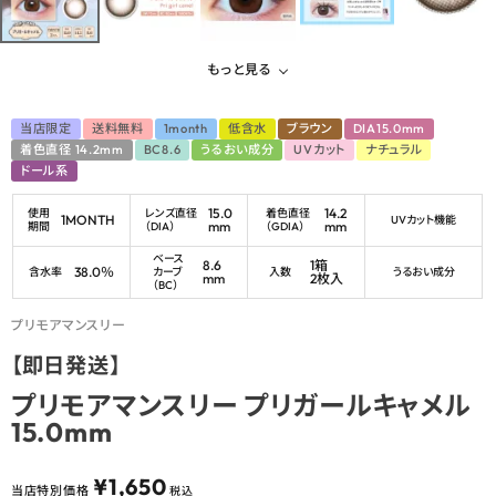
もっと見る
当店限定
送料無料
1month
低含水
ブラウン
DIA15.0mm
着色直径 14.2mm
BC8.6
うるおい成分
UVカット
ナチュラル
ドール系
15.0
14.2
使用
レンズ直径
着色直径
1MONTH
UVカット機能
mm
mm
期間
（DIA）
（GDIA）
ベース
8.6
1箱
38.0％
含水率
カーブ
入数
うるおい成分
mm
2枚入
（BC）
プリモアマンスリー
【即日発送】
プリモアマンスリー プリガールキャメル
15.0mm
¥
1,650
当店特別価格
税込