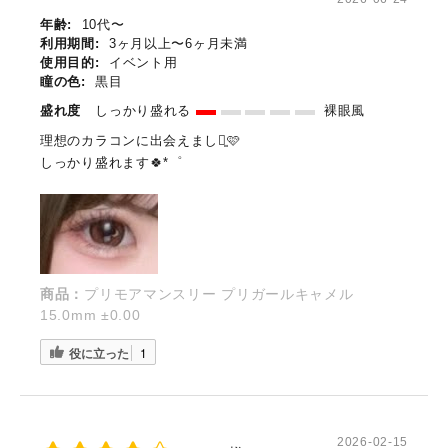
年齢:
10代〜
利用期間:
3ヶ月以上〜6ヶ月未満
使用目的:
イベント用
瞳の色:
黒目
盛れ度
しっかり盛れる
裸眼風
理想のカラコンに出会えました͈🩷
しっかり盛れます🍀*゜
商品：
プリモアマンスリー プリガールキャメル
15.0mm ±0.00
役に立った
1
2026-02-15