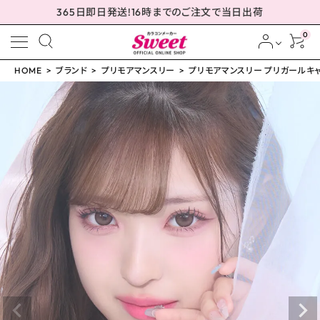
365日即日発送!16時までのご注文で当日出荷
0
HOME
ブランド
プリモアマンスリー
プリモアマンスリー プリガールキャメ
meeting_room
person
ログイン
会員登録
プリモアマンスリー プリ
ガールキャメル 15.0mm
¥
1,650
(税込)