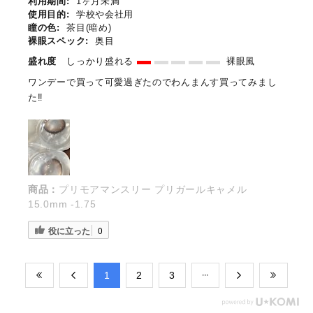
利用期間:
1ヶ月未満
使用目的:
学校や会社用
瞳の色:
茶目(暗め)
裸眼スペック:
奥目
盛れ度
しっかり盛れる
裸眼風
ワンデーで買って可愛過ぎたのでわんまんす買ってみまし
た‼︎
商品：
プリモアマンスリー プリガールキャメル
15.0mm -1.75
役に立った
0
​1
​2
​3