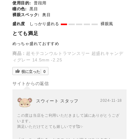
使用目的:
普段用
瞳の色:
黒目
裸眼スペック:
奥目
盛れ度
しっかり盛れる
裸眼風
とても満足
めっちゃ盛れておすすめ
商品：
超モテコンウルトラマンスリー 超盛れキャンデ
ィグレー 14.5mm -2.25
役に立った
0
サイトからの返信
スウィート スタッフ
2024-11-18
この度は当店をご利用いただきまして誠にありがとうござ
います。
満足いただけてとても嬉しいです🥰✨