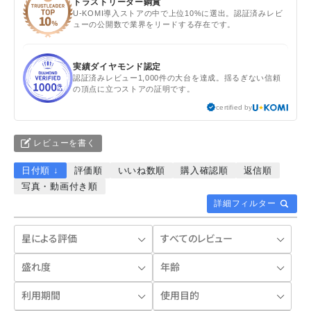
トラストリーダー銅賞
U-KOMI導入ストアの中で上位10%に選出。認証済みレビ
ューの公開数で業界をリードする存在です。
実績ダイヤモンド認定
認証済みレビュー1,000件の大台を達成。揺るぎない信頼
の頂点に立つストアの証明です。
certified by
レビューを書く
日付順 ↓
評価順
いいね数順
購入確認順
返信順
写真・動画付き順
詳細フィルター