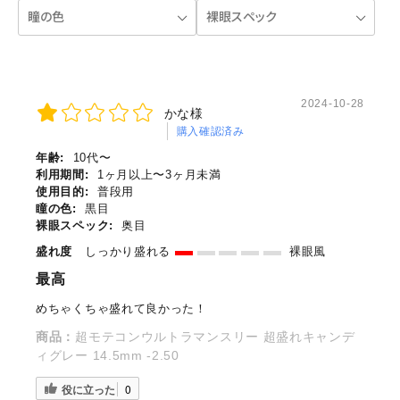
2024-10-28
かな様
購入確認済み
年齢:
10代〜
利用期間:
1ヶ月以上〜3ヶ月未満
使用目的:
普段用
瞳の色:
黒目
裸眼スペック:
奥目
盛れ度
しっかり盛れる
裸眼風
最高
めちゃくちゃ盛れて良かった！
商品：
超モテコンウルトラマンスリー 超盛れキャンデ
ィグレー 14.5mm -2.50
役に立った
0