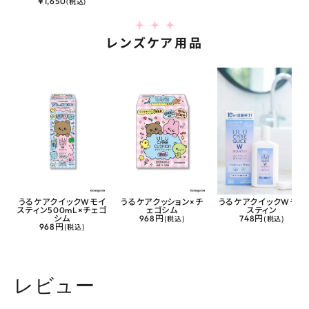
¥
1,650
(税込)
レンズケア用品
うるケアクイックWモイ
うるケアクッション×チ
うるケアクイックWモイ
スティン500mL×チェゴ
ェゴシム
スティン
シム
968円
(税込)
748円
(税込)
968円
(税込)
レビュー