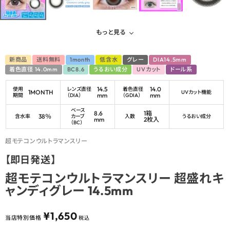
もっと見る
新商品
送料無料
1month
低含水
グレー
DIA14.5mm
着色直径 14.0mm
BC8.6
うるおい成分
UVカット
ドール系
14.5
14.0
使用
レンズ直径
着色直径
1MONTH
UVカット機能
mm
mm
期間
（DIA）
（GDIA）
ベース
8.6
1箱
38％
含水率
カーブ
入数
うるおい成分
mm
2枚入
（BC）
超モテコンウルトラマンスリー
【即日発送】
超モテコンウルトラマンスリー 超盛れキ
ャンディグレー 14.5mm
¥
1,650
当店特別価格
税込