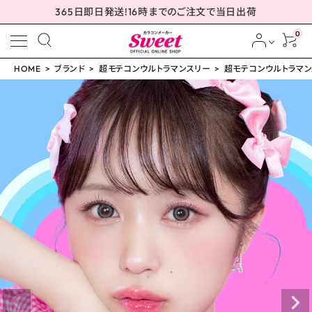
365日即日発送!16時までのご注文で当日出荷
0
HOME
ブランド
超モテコンウルトラマンスリー
超モテコンウルトラマンス
meeting_room
person
ログイン
会員登録
超モテコンウルトラマン
スリー 超盛れキャンデ
ィグレー 14.5mm
¥
1,650
(税込)