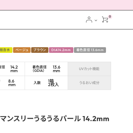
0
低含水
ベージュ
ブラウン
DIA14.2mm
着色直径 13.6mm
14.2
13.6
直径
着色直径
UVカット機能
mm
mm
（GDIA）
ス
8.6
1箱
ブ
入数
うるおい成分
mm
2枚入
ンスリーうるうるパール 14.2mm