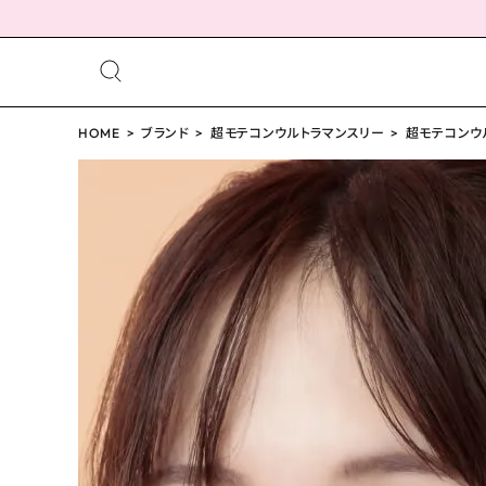
meeting_room
person
ログイン
HOME
ブランド
超モテコンウルトラマンスリー
会員登録
超モテコンウル