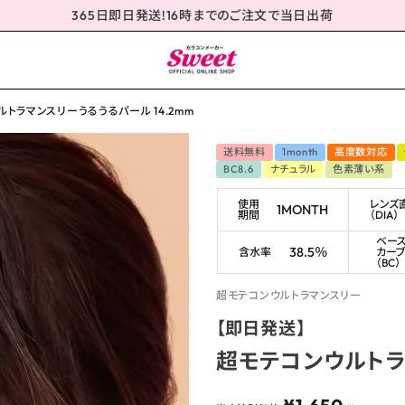
365日即日発送!16時までのご注文で当日出荷
トラマンスリーうるうるパール 14.2mm
送料無料
1month
高度数対応
BC8.6
ナチュラル
色素薄い系
使用
レンズ
1MONTH
期間
（DIA）
ベー
38.5％
含水率
カー
（BC）
超モテコンウルトラマンスリー
【即日発送】
超モテコンウルトラマ