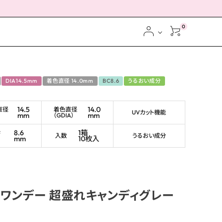
0
DIA14.5mm
着色直径 14.0mm
BC8.6
うるおい成分
14.5
14.0
直径
着色直径
UVカット機能
mm
mm
（GDIA）
ス
8.6
1箱
ブ
入数
うるおい成分
mm
10枚入
ワンデー 超盛れキャンディグレー