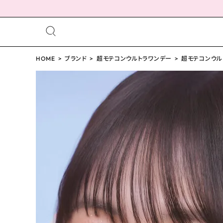
meeting_room
person
ログイン
HOME
ブランド
超モテコンウルトラワンデー
会員登録
超モテコンウルト