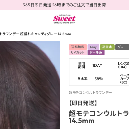
365日即日発送!16時までのご注文で当日出荷
ラワンデー 超盛れキャンディグレー 14.5mm
送料無料
1day
高含水
グレー
UVカット
ドール系
使用
レンズ
1DAY
期間
（DIA）
ベー
58％
含水率
カー
（BC）
超モテコンウルトラワンデー
【即日発送】
超モテコンウルトラ
14.5mm