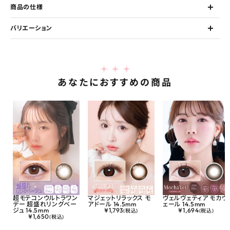
商品の仕様
バリエーション
あなたにおすすめの商品
超モテコンウルトラワン
マジェットリラックス モ
ヴェルヴェティア モカヴ
デー 超盛れリングベー
アドール 14.5mm
ェール 14.5mm
ジュ 14.5mm
¥
1,793
¥
1,694
(税込)
(税込)
¥
1,650
(税込)