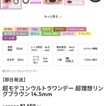
もっと見る
新商品
送料無料
1day
高含水
ブラウン
DIA14.5mm
着色直径 14.0mm
BC8.6
うるおい成分
UVカット
ナチュラル
ドール系
14.5
14.0
使用
レンズ直径
着色直径
1DAY
UVカット機能
mm
mm
期間
（DIA）
（GDIA）
ベース
8.6
1箱
58％
含水率
カーブ
入数
うるおい成分
mm
10枚入
（BC）
超モテコンウルトラワンデー
【即日発送】
超モテコンウルトラワンデー 超理想リン
グブラウン 14.5mm
¥
1,650