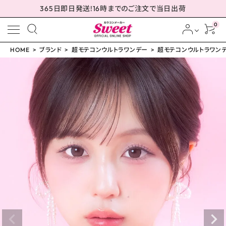
365日即日発送!16時までのご注文で当日出荷
0
HOME
ブランド
超モテコンウルトラワンデー
超モテコンウルトラワンデー
meeting_room
person
ログイン
会員登録
超モテコンウルトラワン
デー 超理想リングブラ
ウン 14.5mm
¥
1,650
(税込)