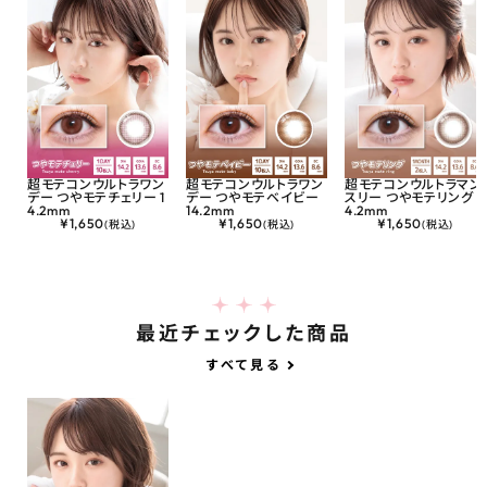
超モテコンウルトラワン
超モテコンウルトラワン
超モテコンウルトラマン
デー つやモテチェリー 1
デー つやモテベイビー
スリー つやモテリング 1
4.2mm
14.2mm
4.2mm
¥
1,650
¥
1,650
¥
1,650
(税込)
(税込)
(税込)
最近チェックした商品
すべて見る