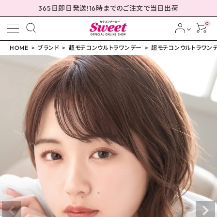
365日即日発送!16時までのご注文で当日出荷
0
HOME
ブランド
超モテコンウルトラワンデー
超モテコンウルトラワンデー
meeting_room
person
ログイン
会員登録
超モテコンウルトラワン
デー つやモテリング 14.
2mm
¥
1,650
(税込)