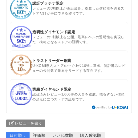
認証プラチナ認定
レビューの8割以上が認証済み。卓越した信頼性を誇るス
トアだけが手にできる称号です。
透明性ダイヤモンド認定
レビューの9割以上を公開。最高レベルの透明性を実現し
た、模範となるストアの証明です。
トラストリーダー銅賞
U-KOMI導入ストアの中で上位10%に選出。認証済みレビ
ューの公開数で業界をリードする存在です。
実績ダイヤモンド認定
認証済みレビュー1,000件の大台を達成。揺るぎない信頼
の頂点に立つストアの証明です。
certified by
レビューを書く
日付順 ↓
評価順
いいね数順
購入確認順