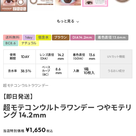
もっと見る
送料無料
1day
低含水
ブラウン
DIA14.2mm
着色直径 13.6mm
BC8.6
ナチュラル
14.2
13.6
使用
レンズ直径
着色直径
1DAY
UVカット機能
mm
mm
期間
（DIA）
（GDIA）
ベース
8.6
1箱
38.5％
含水率
カーブ
入数
うるおい成分
mm
10枚入
（BC）
超モテコンウルトラワンデー
【即日発送】
超モテコンウルトラワンデー つやモテリ
ング 14.2mm
¥
1,650
当店特別価格
税込