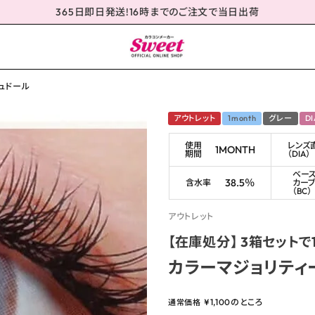
365日即日発送!16時までのご注文で当日出荷
ュドール
アウトレット
1month
グレー
D
使用
レンズ
1MONTH
期間
（DIA）
ベー
38.5％
含水率
カー
（BC）
アウトレット
【在庫処分】 3箱セット
カラーマジョリティ
¥
1,100
のところ
通常価格