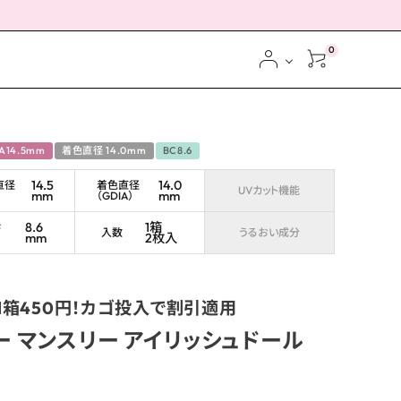
0
IA14.5mm
着色直径 14.0mm
BC8.6
14.5
14.0
直径
着色直径
UVカット機能
mm
mm
（GDIA）
ス
8.6
1箱
ブ
入数
うるおい成分
mm
2枚入
で1箱450円！カゴ投入で割引適用
ー マンスリー アイリッシュドール