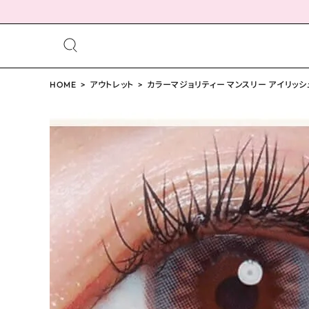
meeting_room
person
ログイン
HOME
アウトレット
会員登録
カラーマジョリティー マンスリー アイリッシ
配送方法について
発送について
お支払い方法について
お買い物ガイド