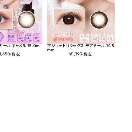
ガールキャメル 15.0m
マジェットリラックス モアドール 14.5
マジェ
mm
mm
1,650
¥
1,793
(税込)
(税込)