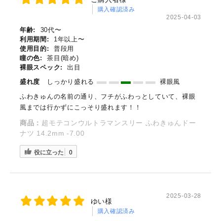
購入確認済み
2025-04-03
年齢:
30代〜
利用期間:
1年以上〜
使用目的:
普段用
瞳の色:
茶目(暗め)
裸眼スペック:
出目
盛れ度
しっかり盛れる
裸眼風
ふわきゅんの名前の通り、フチがふわっとしていて、裸眼
風までは行かずにこっそり盛れます！！
商品：
超モテコンウルトラマンスリー ふわきゅんドー
ナツ 14.2mm -7.00
役に立った
0
2025-03-28
ゆい様
購入確認済み