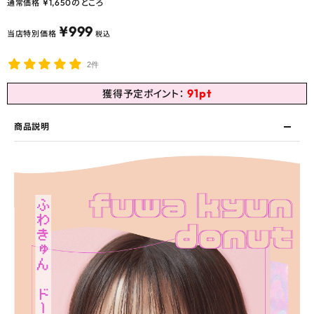
¥
1,650
のところ
通常価格
¥
999
当店特別価格
税込
2件
91
pt
獲得予定ポイント：
商品説明