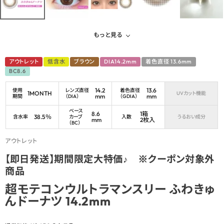
もっと見る
アウトレット
低含水
ブラウン
DIA14.2mm
着色直径 13.6mm
BC8.6
14.2
13.6
使用
レンズ直径
着色直径
1MONTH
UVカット機能
mm
mm
期間
（DIA）
（GDIA）
ベース
8.6
1箱
38.5％
含水率
カーブ
入数
うるおい成分
mm
2枚入
（BC）
アウトレット
【即日発送】期間限定大特価♪ ※クーポン対象外
商品
超モテコンウルトラマンスリー ふわきゅ
んドーナツ 14.2mm