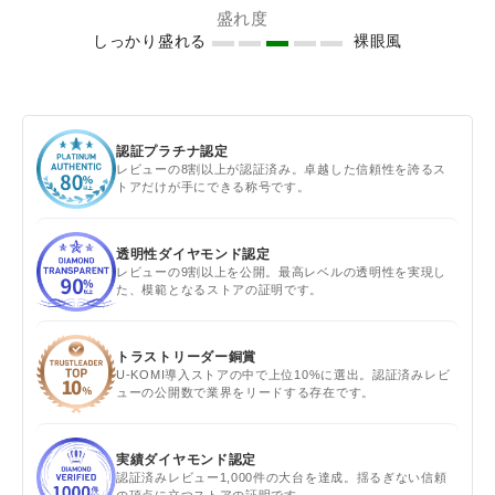
盛れ度
しっかり盛れる
裸眼風
認証プラチナ認定
レビューの8割以上が認証済み。卓越した信頼性を誇るス
トアだけが手にできる称号です。
透明性ダイヤモンド認定
レビューの9割以上を公開。最高レベルの透明性を実現し
た、模範となるストアの証明です。
トラストリーダー銅賞
U-KOMI導入ストアの中で上位10%に選出。認証済みレビ
ューの公開数で業界をリードする存在です。
実績ダイヤモンド認定
認証済みレビュー1,000件の大台を達成。揺るぎない信頼
の頂点に立つストアの証明です。