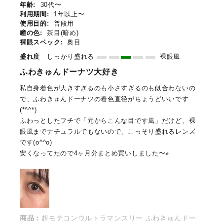
年齢:
30代〜
利用期間:
1年以上〜
使用目的:
普段用
瞳の色:
茶目(暗め)
裸眼スペック:
奥目
盛れ度
しっかり盛れる
裸眼風
ふわきゅんドーナツ大好き
私自身着色が大きすぎるのも小さすぎるのも似合わないの
で、ふわきゅんドーナツの着色直径がちょうどいいです
(*^^*)
ふわっとしたフチで「元からこんな目です風」だけど、裸
眼風までナチュラルでもないので、こっそり盛れるレンズ
です(o^^o)
安くなってたので4ヶ月分まとめ買いしました〜⭐︎
商品：
超モテコンウルトラマンスリー ふわきゅんドー