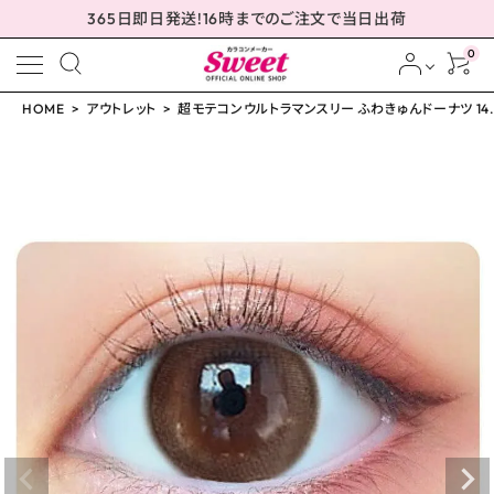
365日即日発送!16時までのご注文で当日出荷
0
HOME
アウトレット
超モテコンウルトラマンスリー ふわきゅんドーナツ 14.
meeting_room
person
ログイン
会員登録
配送方法について
発送について
お支払い方法について
お買い物ガイド
お問い合わせ