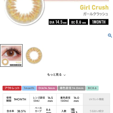
よくあるご質問
ブログページ
もっと見る
アウトレット
1month
DIA14.5mm
着色直径 14.0mm
BC8.6
14.5
14.0
使用
レンズ直径
着色直径
1MONTH
UVカット機能
mm
mm
期間
（DIA）
（GDIA）
ベース
8.6
1箱
38.5％
含水率
カーブ
入数
うるおい成分
mm
2枚入