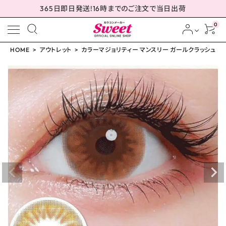
365日即日発送!16時までのご注文で当日出荷
0
HOME
アウトレット
カラーマジョリティー マンスリー ガールクラッシュ
meeting_room
person
ログイン
会員登録
配送方法について
発送について
お支払い方法について
お買い物ガイド
お問い合わせ