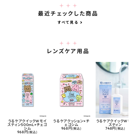
最近チェックした商品
すべて見る
レンズケア用品
うるケアクイックWモイ
うるケアクッション×チ
うるケアクイックWモイ
スティン500mL×チェゴ
ェゴシム
スティン
シム
968円
(税込)
748円
(税込)
968円
(税込)