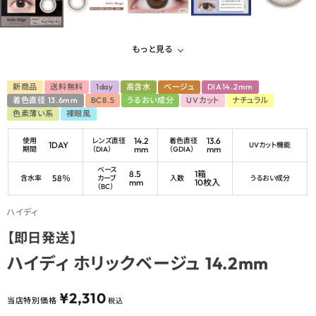
もっと見る
新商品
送料無料
1day
高含水
ベージュ
DIA14.2mm
着色直径 13.6mm
BC8.5
うるおい成分
UVカット
ナチュラル
色素薄い系
裸眼風
14.2
13.6
使用
レンズ直径
着色直径
1DAY
UVカット機能
mm
mm
期間
（DIA）
（GDIA）
ベース
8.5
1箱
58％
含水率
カーブ
入数
うるおい成分
mm
10枚入
（BC）
ハイディ
【即日発送】
ハイディ ホリックベージュ 14.2mm
¥
2,310
当店特別価格
税込