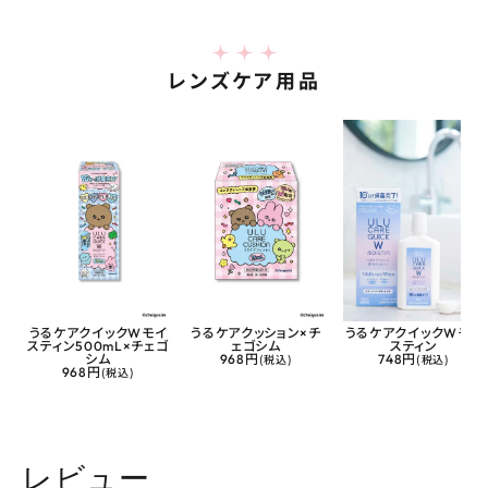
レンズケア用品
うるケアクイックWモイ
うるケアクッション×チ
うるケアクイックWモイ
スティン500mL×チェゴ
ェゴシム
スティン
シム
968円
(税込)
748円
(税込)
968円
(税込)
レビュー