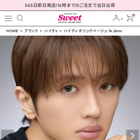
365日即日発送!16時までのご注文で当日出荷
0
HOME
ブランド
ハイディ
ハイディ ホリックベージュ 14.2mm
meeting_room
person
ログイン
会員登録
ハイディ ホリックベージ
ュ 14.2mm
¥
2,310
(税込)