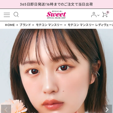
365日即日発送!16時までのご注文で当日出荷
0
HOME
ブランド
モテコン マンスリー
モテコン マンスリー レディヴェール 
meeting_room
person
ログイン
会員登録
モテコン マンスリー レ
ディヴェール 14.2mm
¥
1,650
(税込)