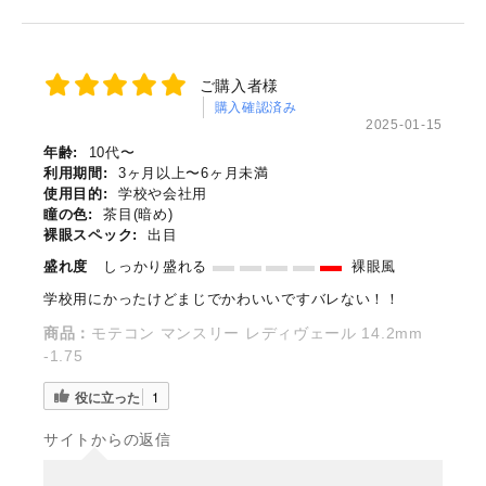
ご購入者様
購入確認済み
2025-01-15
年齢:
10代〜
利用期間:
3ヶ月以上〜6ヶ月未満
使用目的:
学校や会社用
瞳の色:
茶目(暗め)
裸眼スペック:
出目
盛れ度
しっかり盛れる
裸眼風
学校用にかったけどまじでかわいいですバレない！！
商品：
モテコン マンスリー レディヴェール 14.2mm
-1.75
役に立った
1
サイトからの返信