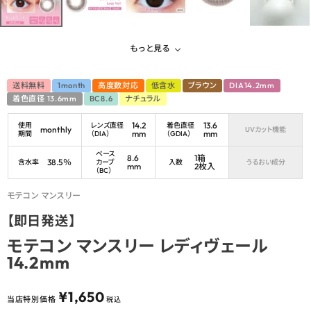
もっと見る
送料無料
1month
高度数対応
低含水
ブラウン
DIA14.2mm
着色直径 13.6mm
BC8.6
ナチュラル
14.2
13.6
使用
レンズ直径
着色直径
monthly
UVカット機能
mm
mm
期間
（DIA）
（GDIA）
ベース
8.6
1箱
38.5％
含水率
カーブ
入数
うるおい成分
mm
2枚入
（BC）
モテコン マンスリー
【即日発送】
モテコン マンスリー レディヴェール
14.2mm
¥
1,650
当店特別価格
税込