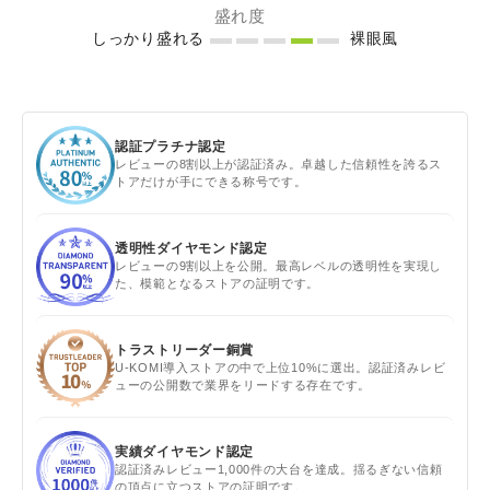
盛れ度
しっかり盛れる
裸眼風
認証プラチナ認定
レビューの8割以上が認証済み。卓越した信頼性を誇るス
トアだけが手にできる称号です。
透明性ダイヤモンド認定
レビューの9割以上を公開。最高レベルの透明性を実現し
た、模範となるストアの証明です。
トラストリーダー銅賞
U-KOMI導入ストアの中で上位10%に選出。認証済みレビ
ューの公開数で業界をリードする存在です。
実績ダイヤモンド認定
認証済みレビュー1,000件の大台を達成。揺るぎない信頼
の頂点に立つストアの証明です。