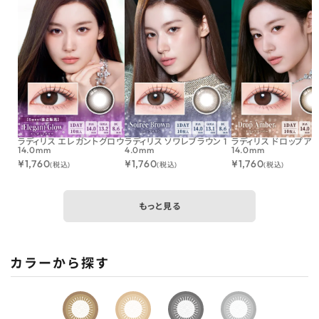
ラディリス エレガントグロウ
ラディリス ソワレブラウン 1
ラディリス ドロップア
14.0mm
4.0mm
14.0mm
¥
1,760
¥
1,760
¥
1,760
(税込)
(税込)
(税込)
もっと見る
カラーから探す