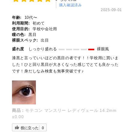
購入確認済み
2025-09-01
年齢:
10代〜
利用期間:
初めて
使用目的:
学校や会社用
瞳の色:
黒目
裸眼スペック:
出目
盛れ度
しっかり盛れる
裸眼風
漆黒と言っていいほどの黒目の者です！！学校用に買いま
した！ひと回り黒目が大きくなった感じでとても良かった
です！身だしなみ検査も無事突破です♪
商品：
モテコン マンスリー レディヴェール 14.2mm
±0.00
役に立った
0