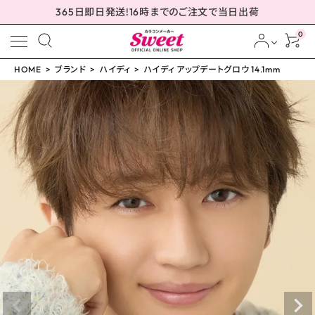
365日即日発送!16時までのご注文で当日出荷
0
HOME
ブランド
ハイディ
ハイディ アップデートグロウ 14.1mm
meeting_room
person
ログイン
会員登録
ハイディ アップデートグ
ロウ 14.1mm
¥
2,310
(税込)