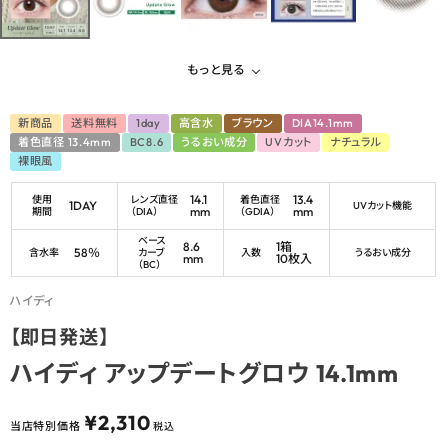
もっと見る
新商品
送料無料
1day
高含水
ブラウン
DIA14.1mm
着色直径 13.4mm
BC8.6
うるおい成分
UVカット
ナチュラル
裸眼風
14.1
13.4
使用
レンズ直径
着色直径
1DAY
UVカット機能
mm
mm
期間
（DIA）
（GDIA）
ベース
8.6
1箱
58％
含水率
カーブ
入数
うるおい成分
mm
10枚入
（BC）
ハイディ
【即日発送】
ハイディ アップデートグロウ 14.1mm
¥
2,310
当店特別価格
税込