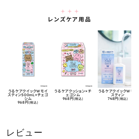
レンズケア用品
うるケアクイックWモイ
うるケアクッション×チ
うるケアクイックWモイ
スティン500mL×チェゴ
ェゴシム
スティン
シム
968円
(税込)
748円
(税込)
968円
(税込)
レビュー