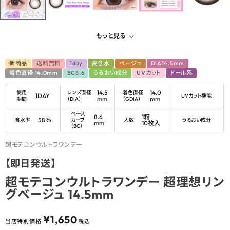
もっと見る
新商品
送料無料
1day
高含水
ベージュ
DIA14.5mm
着色直径 14.0mm
BC8.6
うるおい成分
UVカット
ドール系
14.5
14.0
使用
レンズ直径
着色直径
1DAY
UVカット機能
mm
mm
期間
（DIA）
（GDIA）
ベース
8.6
1箱
58％
含水率
カーブ
入数
うるおい成分
mm
10枚入
（BC）
超モテコンウルトラワンデー
【即日発送】
超モテコンウルトラワンデー 超理想リン
グベージュ 14.5mm
¥
1,650
当店特別価格
税込