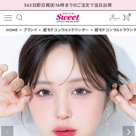
365日即日発送!16時までのご注文で当日出荷
0
HOME
ブランド
超モテコンウルトラワンデー
超モテコンウルトラワンデー
meeting_room
person
ログイン
会員登録
超モテコンウルトラワン
デー 超理想リングベー
ジュ 14.5mm
¥
1,650
(税込)