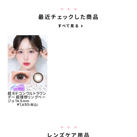
最近チェックした商品
すべて見る
超モテコンウルトラワン
デー 超理想リングベー
ジュ 14.5mm
¥
1,650
(税込)
レンズケア用品