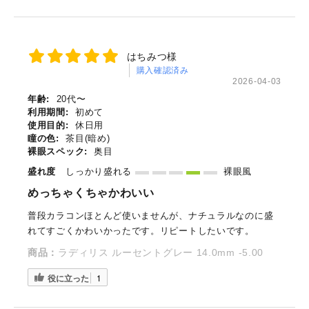
はちみつ様
購入確認済み
2026-04-03
年齢:
20代〜
利用期間:
初めて
使用目的:
休日用
瞳の色:
茶目(暗め)
裸眼スペック:
奥目
盛れ度
しっかり盛れる
裸眼風
めっちゃくちゃかわいい
普段カラコンほとんど使いませんが、ナチュラルなのに盛
れてすごくかわいかったです。リピートしたいです。
商品：
ラディリス ルーセントグレー 14.0mm -5.00
役に立った
1