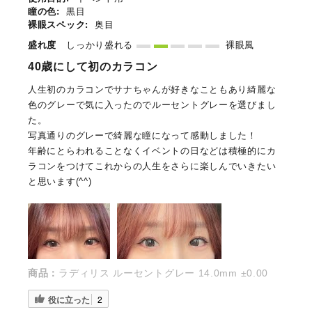
瞳の色:
黒目
裸眼スペック:
奥目
盛れ度
しっかり盛れる
裸眼風
40歳にして初のカラコン
人生初のカラコンでサナちゃんが好きなこともあり綺麗な
色のグレーで気に入ったのでルーセントグレーを選びまし
た。
写真通りのグレーで綺麗な瞳になって感動しました！
年齢にとらわれることなくイベントの日などは積極的にカ
ラコンをつけてこれからの人生をさらに楽しんでいきたい
と思います(^^)
商品：
ラディリス ルーセントグレー 14.0mm ±0.00
役に立った
2