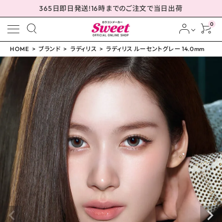
365日即日発送!16時までのご注文で当日出荷
0
HOME
ブランド
ラディリス
ラディリス ルーセントグレー 14.0mm
meeting_room
person
ログイン
会員登録
ラディリス ルーセントグ
レー 14.0mm
¥
1,760
(税込)