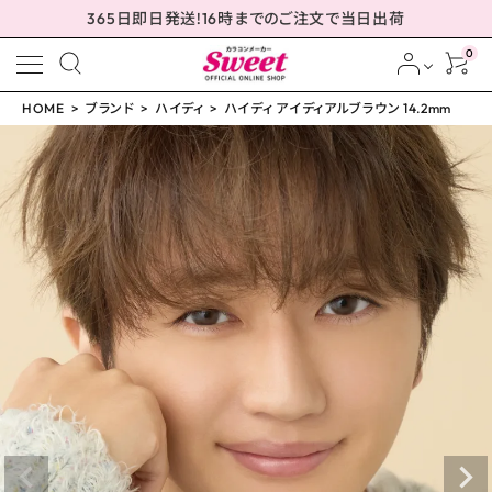
365日即日発送!16時までのご注文で当日出荷
0
HOME
ブランド
ハイディ
ハイディ アイディアルブラウン 14.2mm
meeting_room
person
ログイン
会員登録
ハイディ アイディアルブ
ラウン 14.2mm
¥
2,310
(税込)