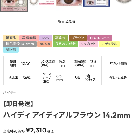
もっと見る
新商品
送料無料
1day
高含水
ブラウン
DIA14.2mm
着色直径 13.6mm
BC8.5
うるおい成分
UVカット
ナチュラル
裸眼風
14.2
13.6
使用
レンズ直径
着色直径
1DAY
UVカット機能
mm
mm
期間
（DIA）
（GDIA）
ベース
8.5
1箱
58％
含水率
カーブ
入数
うるおい成分
mm
10枚入
（BC）
ハイディ
【即日発送】
ハイディ アイディアルブラウン 14.2mm
¥
2,310
当店特別価格
税込