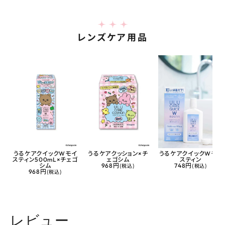
レンズケア用品
うるケアクイックWモイ
うるケアクッション×チ
うるケアクイックWモイ
スティン500mL×チェゴ
ェゴシム
スティン
シム
968円
(税込)
748円
(税込)
968円
(税込)
レビュー