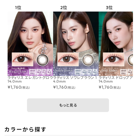
ラディリス エレガントグロウ
ラディリス ソワレブラウン 1
ラディリス ドロップア
14.0mm
4.0mm
14.0mm
¥
1,760
¥
1,760
¥
1,760
(税込)
(税込)
(税込)
もっと見る
カラーから探す