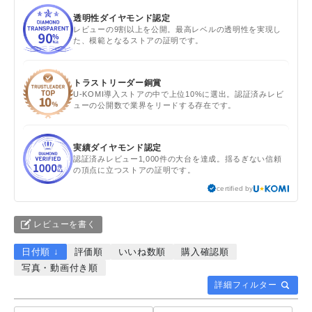
透明性ダイヤモンド認定
レビューの9割以上を公開。最高レベルの透明性を実現し
た、模範となるストアの証明です。
トラストリーダー銅賞
U-KOMI導入ストアの中で上位10%に選出。認証済みレビ
ューの公開数で業界をリードする存在です。
実績ダイヤモンド認定
認証済みレビュー1,000件の大台を達成。揺るぎない信頼
の頂点に立つストアの証明です。
certified by
レビューを書く
日付順 ↓
評価順
いいね数順
購入確認順
写真・動画付き順
詳細フィルター