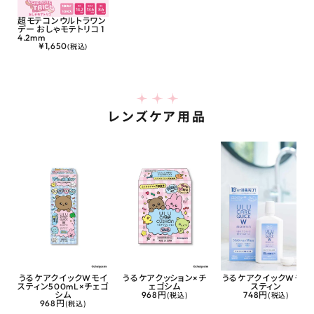
超モテコンウルトラワン
デー おしゃモテトリコ 1
4.2mm
¥
1,650
(税込)
レンズケア用品
うるケアクイックWモイ
うるケアクッション×チ
うるケアクイックWモイ
スティン500mL×チェゴ
ェゴシム
スティン
シム
968円
(税込)
748円
(税込)
968円
(税込)