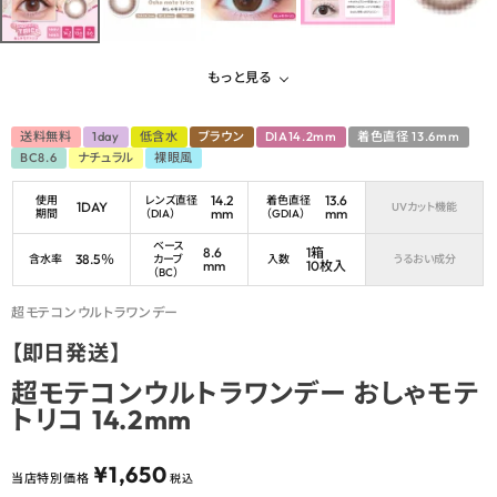
もっと見る
送料無料
1day
低含水
ブラウン
DIA14.2mm
着色直径 13.6mm
BC8.6
ナチュラル
裸眼風
14.2
13.6
使用
レンズ直径
着色直径
1DAY
UVカット機能
mm
mm
期間
（DIA）
（GDIA）
ベース
8.6
1箱
38.5％
含水率
カーブ
入数
うるおい成分
mm
10枚入
（BC）
超モテコンウルトラワンデー
【即日発送】
超モテコンウルトラワンデー おしゃモテ
トリコ 14.2mm
¥
1,650
当店特別価格
税込