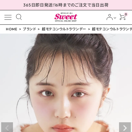
365日即日発送!16時までのご注文で当日出荷
0
HOME
ブランド
超モテコンウルトラワンデー
超モテコンウルトラワンデー
meeting_room
person
ログイン
会員登録
超モテコンウルトラワン
デー おしゃモテトリコ 1
4.2mm
¥
1,650
(税込)