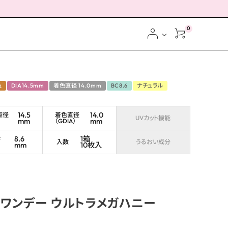
0
ュ
DIA14.5mm
着色直径 14.0mm
BC8.6
ナチュラル
14.5
14.0
直径
着色直径
UVカット機能
mm
mm
（GDIA）
ス
8.6
1箱
ブ
入数
うるおい成分
mm
10枚入
ワンデー ウルトラメガハニー