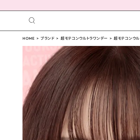
meeting_room
person
ログイン
HOME
ブランド
超モテコンウルトラワンデー
会員登録
超モテコンウルト