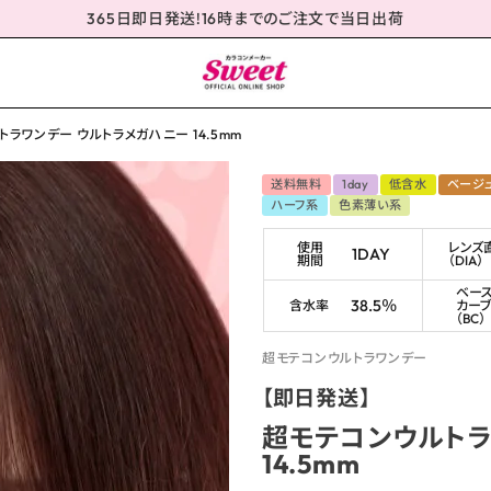
365日即日発送!16時までのご注文で当日出荷
ラワンデー ウルトラメガハニー 14.5mm
送料無料
1day
低含水
ベージ
ハーフ系
色素薄い系
使用
レンズ
1DAY
期間
（DIA）
ベー
38.5％
含水率
カー
（BC）
超モテコンウルトラワンデー
【即日発送】
超モテコンウルトラ
14.5mm