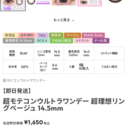
もっと見る
新商品
送料無料
1day
高含水
ベージュ
DIA14.5mm
着色直径 14.0mm
BC8.6
うるおい成分
UVカット
ドール系
14.5
14.0
使用
レンズ直径
着色直径
1DAY
UVカット機能
mm
mm
期間
（DIA）
（GDIA）
ベース
8.6
1箱
58％
含水率
カーブ
入数
うるおい成分
mm
10枚入
（BC）
超モテコンウルトラワンデー
【即日発送】
超モテコンウルトラワンデー 超理想リン
グベージュ 14.5mm
¥
1,650
当店特別価格
税込