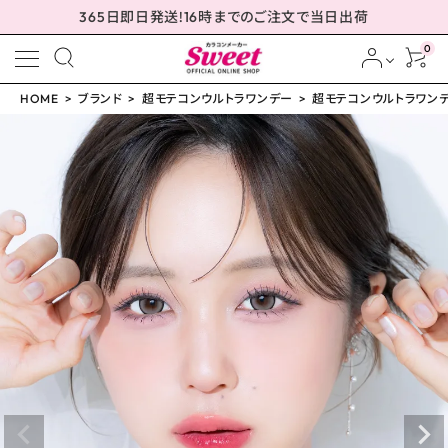
365日即日発送!16時までのご注文で当日出荷
0
HOME
ブランド
超モテコンウルトラワンデー
超モテコンウルトラワンデー
meeting_room
person
ログイン
会員登録
超モテコンウルトラワン
デー 超理想リングベー
ジュ 14.5mm
¥
1,650
(税込)