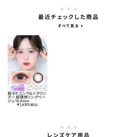
最近チェックした商品
すべて見る
超モテコンウルトラワン
デー 超理想リングベー
ジュ 14.5mm
¥
1,650
(税込)
レンズケア用品