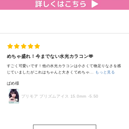
めちゃ盛れ！今までない水光カラコン🫶
すごく可愛いです！他の水光カラコンは小さくて物足りなさを感
じていましたがこれはちゃんと大きくてめちゃ...
もっと見る
ぱめ様
プリモア プリズムアイス 15.0mm -5.50