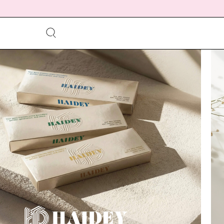
meeting_room
person
ログイン
会員登録
配送方法について
発送について
お支払い方法について
お買い物ガイド