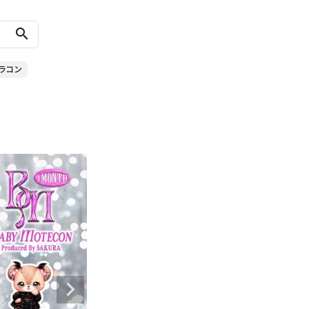
search
 カラコン