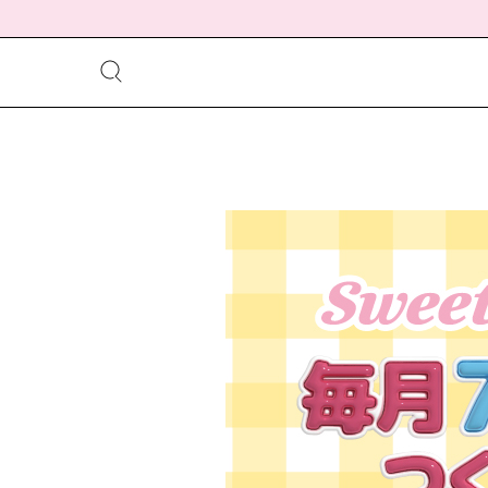
meeting_room
person
ログイン
会員登録
配送方法について
発送について
お支払い方法について
お買い物ガイド