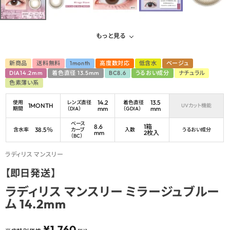
もっと見る
新商品
送料無料
1month
高度数対応
低含水
ベージュ
DIA14.2mm
着色直径 13.5mm
BC8.6
うるおい成分
ナチュラル
色素薄い系
14.2
13.5
使用
レンズ直径
着色直径
1MONTH
UVカット機能
mm
mm
期間
（DIA）
（GDIA）
ベース
8.6
1箱
38.5％
含水率
カーブ
入数
うるおい成分
mm
2枚入
（BC）
ラディリス マンスリー
【即日発送】
ラディリス マンスリー ミラージュブルー
ム 14.2mm
¥
1,760