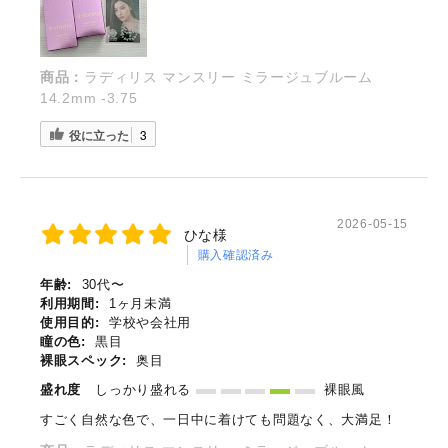
商品：
ラディリス マンスリー ミラージュブルーム
14.2mm -3.75
役に立った
3
2026-05-15
ひな様
購入確認済み
年齢:
30代〜
利用期間:
1ヶ月未満
使用目的:
学校や会社用
瞳の色:
黒目
裸眼スペック:
奥目
盛れ度
しっかり盛れる
裸眼風
すごく自然な色で、一日中に着けても問題なく、大満足！