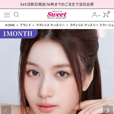
365日即日発送!16時までのご注文で当日出荷
0
HOME
ブランド
ラディリス マンスリー
ラディリス マンスリー ミラージュブ
meeting_room
person
ログイン
会員登録
ラディリス マンスリー ミ
ラージュブルーム 14.2m
m
¥
1,760
(税込)