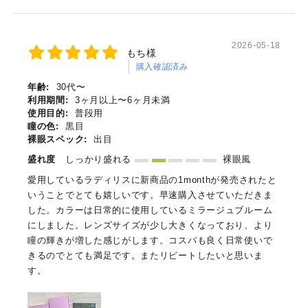
2026-05-18
もち様
購入確認済み
年齢:
30代〜
利用期間:
3ヶ月以上〜6ヶ月未満
使用目的:
普段用
瞳の色:
黒目
裸眼スペック:
出目
盛れ度
しっかり盛れる
裸眼風
愛用しているラディリスに新商品の1monthが発売されたと
いうことでとても嬉しいです。早速購入させていただきま
した。カラーは日常的に使用しているミラージュブルーム
にしました。レンズサイズが少し大きくなっており、より
瞳の輝きが増した感じがします。コスパも良く日常使いで
きるのでとても満足です。またリピートしたいと思いま
す。