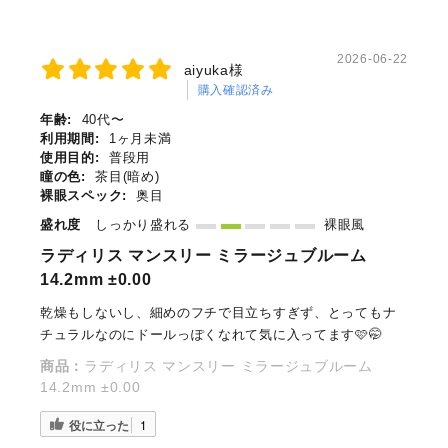
2026-06-22
aiyuka様
購入確認済み
年齢:
40代〜
利用期間:
1ヶ月未満
使用目的:
普段用
瞳の色:
茶目(暗め)
裸眼スペック:
奥目
盛れ度
しっかり盛れる
裸眼風
ラディリス マンスリー ミラージュブルーム
14.2mm ±0.00
乾燥もしないし、細めのフチで目立ちすぎず、とってもナ
チュラルなのにドールっぽくなれて気に入ってます🩷🤭
商品：
ラディリス マンスリー ミラージュブルーム
14.2mm ±0.00
役に立った
1