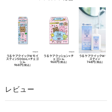
うるケアクイックWモイ
うるケアクッション×チ
うるケアクイックWモイ
スティン500mL×チェゴ
ェゴシム
スティン
シム
968円
(税込)
748円
(税込)
968円
(税込)
レビュー