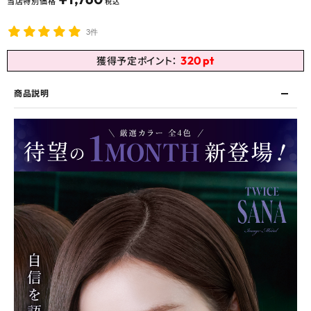
当店特別価格
税込
3件
320
pt
獲得予定ポイント：
商品説明