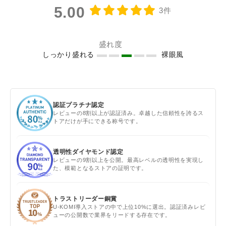
5.00
3件
盛れ度
しっかり盛れる
裸眼風
認証プラチナ認定
レビューの8割以上が認証済み。卓越した信頼性を誇るス
トアだけが手にできる称号です。
透明性ダイヤモンド認定
レビューの9割以上を公開。最高レベルの透明性を実現し
た、模範となるストアの証明です。
トラストリーダー銅賞
U-KOMI導入ストアの中で上位10%に選出。認証済みレビ
ューの公開数で業界をリードする存在です。