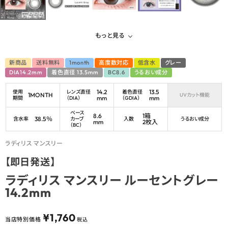
もっと見る
新商品
送料無料
1month
高度数対応
低含水
グレー
DIA14.2mm
着色直径 13.5mm
BC8.6
うるおい成分
14.2
13.5
使用
レンズ直径
着色直径
1MONTH
UVカット機能
mm
mm
期間
（DIA）
（GDIA）
ベース
8.6
1箱
38.5％
含水率
カーブ
入数
うるおい成分
mm
2枚入
（BC）
ラディリス マンスリー
【即日発送】
ラディリス マンスリー ルーセントグレー
14.2mm
¥
1,760
当店特別価格
税込