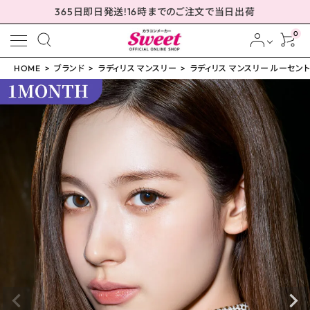
365日即日発送!16時までのご注文で当日出荷
0
HOME
ブランド
ラディリス マンスリー
ラディリス マンスリー ルーセントグ
meeting_room
person
ログイン
会員登録
ラディリス マンスリー ル
ーセントグレー 14.2mm
¥
1,760
(税込)