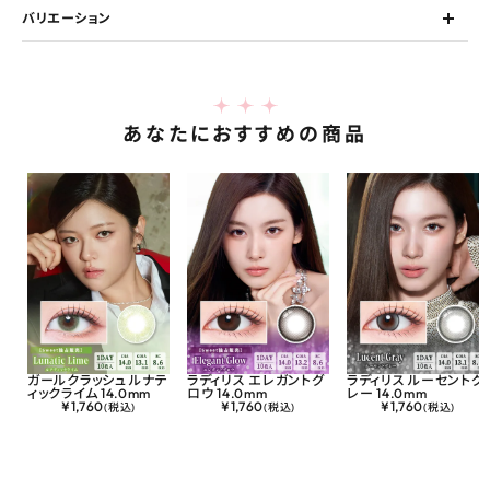
バリエーション
あなたにおすすめの商品
ガールクラッシュ ルナテ
ラディリス エレガントグ
ラディリス ルーセントグ
ィックライム 14.0mm
ロウ 14.0mm
レー 14.0mm
¥
1,760
¥
1,760
¥
1,760
(税込)
(税込)
(税込)