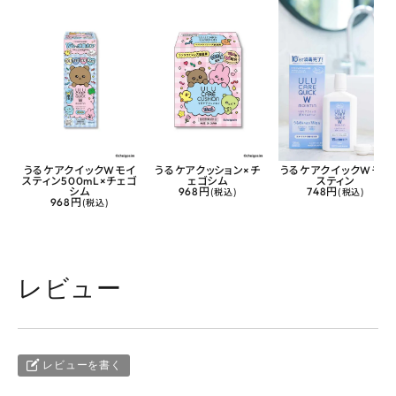
うるケアクイックWモイ
うるケアクッション×チ
うるケアクイックWモイ
スティン500mL×チェゴ
ェゴシム
スティン
シム
968円
(税込)
748円
(税込)
968円
(税込)
レビュー
レビューを書く