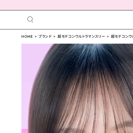
meeting_room
person
ログイン
HOME
ブランド
超モテコンウルトラマンスリー
会員登録
超モテコンウル