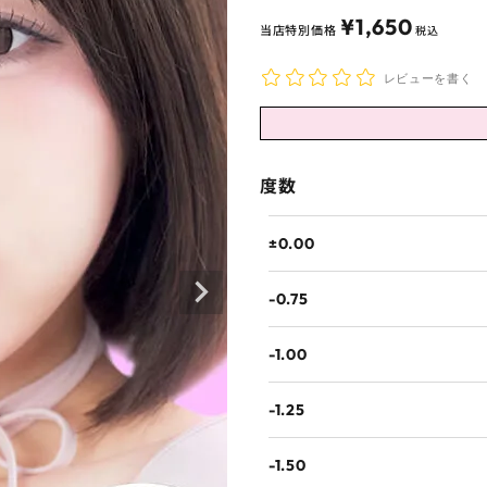
¥
1,650
当店特別価格
税込
レビューを書く
度数
±0.00
-0.75
-1.00
-1.25
-1.50