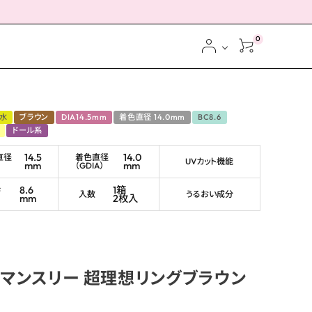
0
水
ブラウン
DIA14.5mm
着色直径 14.0mm
BC8.6
ドール系
14.5
14.0
直径
着色直径
UVカット機能
mm
mm
（GDIA）
ス
8.6
1箱
ブ
入数
うるおい成分
mm
2枚入
マンスリー 超理想リングブラウン