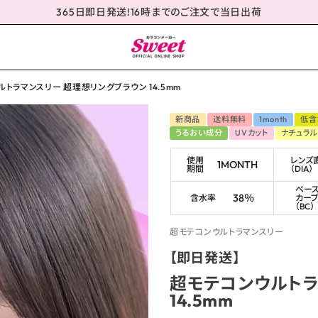
365日即日発送!16時までのご注文で当日出荷
トラマンスリー 超理想リングブラウン 14.5mm
新商品
送料無料
1month
低含
うるおい成分
UVカット
ナチュラル
使用
レンズ
1MONTH
期間
（DIA）
ベー
38％
含水率
カー
（BC）
超モテコンウルトラマンスリー
【即日発送】
超モテコンウルトラ
14.5mm