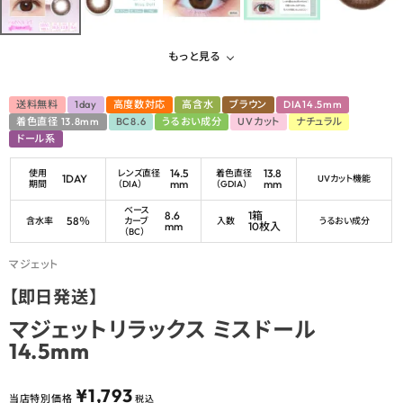
もっと見る
送料無料
1day
高度数対応
高含水
ブラウン
DIA14.5mm
着色直径 13.8mm
BC8.6
うるおい成分
UVカット
ナチュラル
ドール系
14.5
13.8
使用
レンズ直径
着色直径
1DAY
UVカット機能
mm
mm
期間
（DIA）
（GDIA）
ベース
8.6
1箱
58％
含水率
カーブ
入数
うるおい成分
mm
10枚入
（BC）
マジェット
【即日発送】
マジェットリラックス ミスドール
14.5mm
¥
1,793
当店特別価格
税込