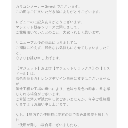
カラコンメーカーSweet でございます。
この度はご注文いただき誠にありがとうございます。
レビューのご記入ありがとうございます。
マジェット既存シリーズに関しまして、
ご愛用頂いていたとのこと、大変うれしく思います。
リニューアル後の商品につきましては、
ご期待に沿えず、残念なお気持ちにさせてしまいましたこ
と、
心よりお詫び申し上げます。
【マジェット】および【マジェットリラックス】の【ミス
ドール】は、
着色直径を含むレンズデザイン自体に変更はございません
が、
製造工程や工場の違いにより、色味や発色の印象に差を感
じられる場合がございます。
ご希望に添えず誠に申し訳ございませんが、何卒ご理解賜
りますようお願い申し上げます。
なお、1箱内でご使用時に左右の目で着色濃淡差を感じら
れ、
ご使用が難しい場合等ございましたら、