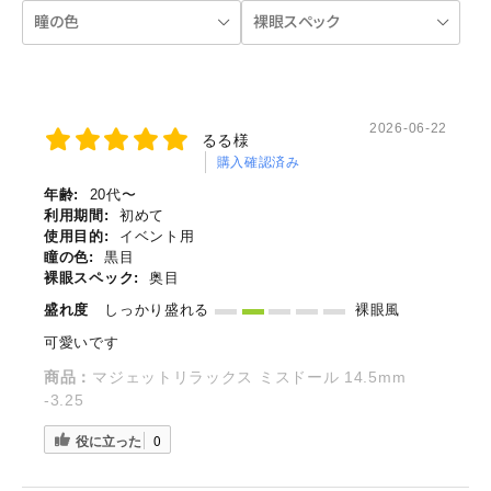
2026-06-22
るる様
購入確認済み
年齢:
20代〜
利用期間:
初めて
使用目的:
イベント用
瞳の色:
黒目
裸眼スペック:
奥目
盛れ度
しっかり盛れる
裸眼風
可愛いです
商品：
マジェットリラックス ミスドール 14.5mm
-3.25
役に立った
0