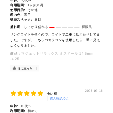
年齢:
40代〜
利用期間:
1ヶ月未満
使用目的:
その他
瞳の色:
黒目
裸眼スペック:
奥目
盛れ度
しっかり盛れる
裸眼風
リングライトを使うので、ライトで二重に見えたりしてま
した。ですが、こちらのカラコンを使用したら二重に見え
なくなりました。
商品：
マジェットリラックス ミスドール 14.5mm
-4.25
役に立った
1
2026-03-16
ゆい様
購入確認済み
年齢:
10代〜
利用期間:
初めて