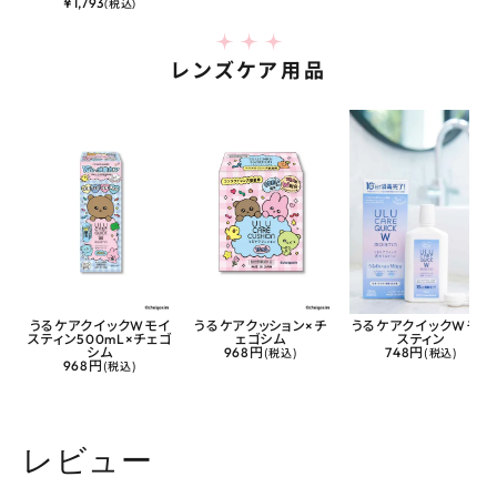
¥
1,793
(税込)
レンズケア用品
うるケアクイックWモイ
うるケアクッション×チ
うるケアクイックWモイ
スティン500mL×チェゴ
ェゴシム
スティン
シム
968円
(税込)
748円
(税込)
968円
(税込)
レビュー