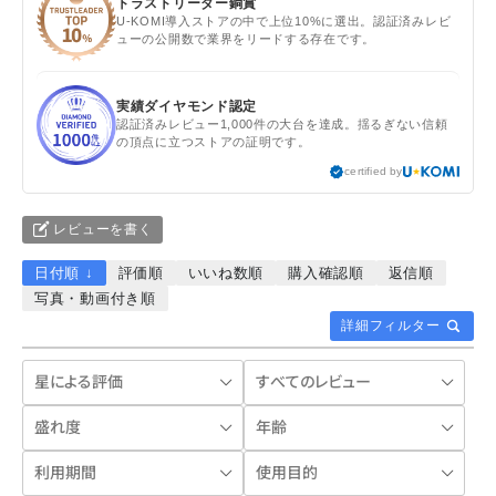
トラストリーダー銅賞
U-KOMI導入ストアの中で上位10%に選出。認証済みレビ
ューの公開数で業界をリードする存在です。
実績ダイヤモンド認定
認証済みレビュー1,000件の大台を達成。揺るぎない信頼
の頂点に立つストアの証明です。
certified by
レビューを書く
日付順 ↓
評価順
いいね数順
購入確認順
返信順
写真・動画付き順
詳細フィルター