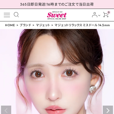
365日即日発送!16時までのご注文で当日出荷
0
HOME
ブランド
マジェット
マジェットリラックス ミスドール 14.5mm
meeting_room
person
ログイン
会員登録
マジェットリラックス ミ
スドール 14.5mm
¥
1,793
(税込)