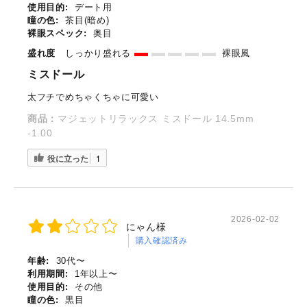
使用目的:
デート用
瞳の色:
茶目(暗め)
裸眼スペック:
奥目
盛れ度
しっかり盛れる
裸眼風
ミスドール
太フチでめちゃくちゃに可愛い
商品：
マジェットリラックス ミスドール 14.5mm
-1.00
役に立った
1
2026-02-02
にゃん様
購入確認済み
年齢:
30代〜
利用期間:
1年以上〜
使用目的:
その他
瞳の色:
黒目