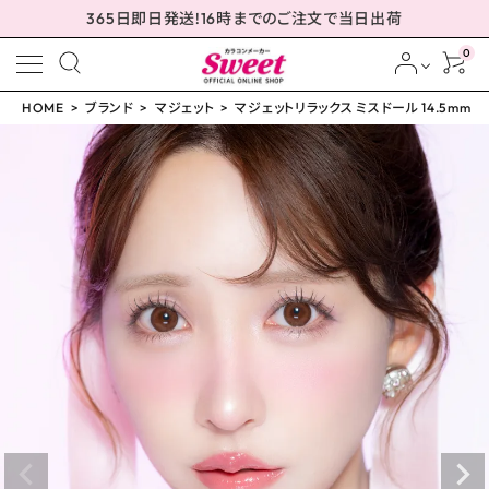
365日即日発送!16時までのご注文で当日出荷
0
HOME
ブランド
マジェット
マジェットリラックス ミスドール 14.5mm
meeting_room
person
ログイン
会員登録
マジェットリラックス ミ
スドール 14.5mm
¥
1,793
(税込)