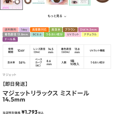
もっと見る
送料無料
1day
高度数対応
高含水
ブラウン
DIA14.5mm
着色直径 13.8mm
BC8.6
うるおい成分
UVカット
ナチュラル
ドール系
14.5
13.8
使用
レンズ直径
着色直径
1DAY
UVカット機能
mm
mm
期間
（DIA）
（GDIA）
ベース
8.6
1箱
58％
含水率
カーブ
入数
うるおい成分
mm
10枚入
（BC）
マジェット
【即日発送】
マジェットリラックス ミスドール
14.5mm
¥
1,793
当店特別価格
税込