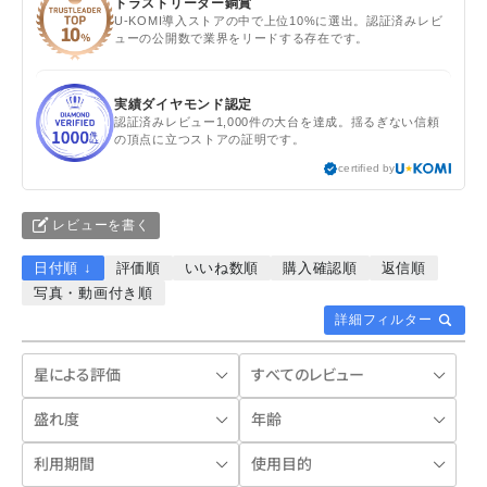
トラストリーダー銅賞
U-KOMI導入ストアの中で上位10%に選出。認証済みレビ
ューの公開数で業界をリードする存在です。
実績ダイヤモンド認定
認証済みレビュー1,000件の大台を達成。揺るぎない信頼
の頂点に立つストアの証明です。
certified by
レビューを書く
日付順 ↓
評価順
いいね数順
購入確認順
返信順
写真・動画付き順
詳細フィルター