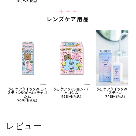
¥
1,793
(税込)
レンズケア用品
うるケアクイックWモイ
うるケアクッション×チ
うるケアクイックWモイ
スティン500mL×チェゴ
ェゴシム
スティン
シム
968円
(税込)
748円
(税込)
968円
(税込)
レビュー