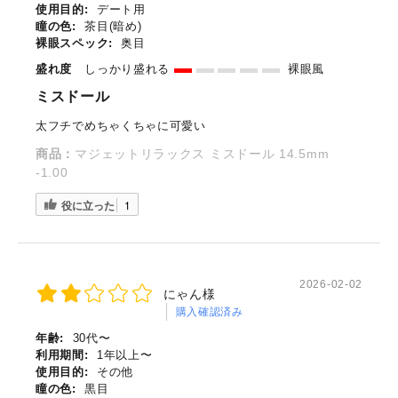
使用目的:
デート用
瞳の色:
茶目(暗め)
裸眼スペック:
奥目
盛れ度
しっかり盛れる
裸眼風
ミスドール
太フチでめちゃくちゃに可愛い
商品：
マジェットリラックス ミスドール 14.5mm
-1.00
役に立った
1
2026-02-02
にゃん様
購入確認済み
年齢:
30代〜
利用期間:
1年以上〜
使用目的:
その他
瞳の色:
黒目