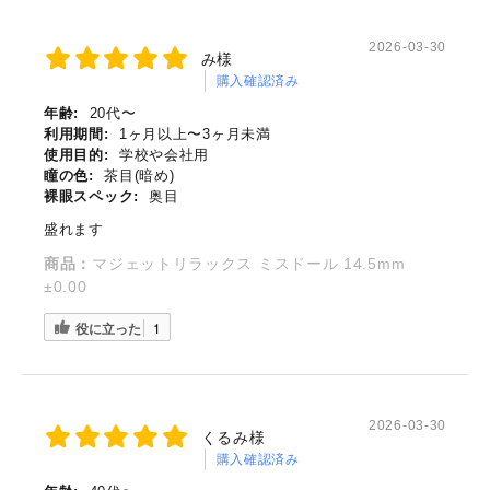
2026-03-30
み様
購入確認済み
年齢:
20代〜
利用期間:
1ヶ月以上〜3ヶ月未満
使用目的:
学校や会社用
瞳の色:
茶目(暗め)
裸眼スペック:
奥目
盛れます
商品：
マジェットリラックス ミスドール 14.5mm
±0.00
役に立った
1
2026-03-30
くるみ様
購入確認済み