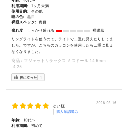
年齢:
40代〜
利用期間:
1ヶ月未満
使用目的:
その他
瞳の色:
黒目
裸眼スペック:
奥目
盛れ度
しっかり盛れる
裸眼風
リングライトを使うので、ライトで二重に見えたりしてま
した。ですが、こちらのカラコンを使用したら二重に見え
なくなりました。
商品：
マジェットリラックス ミスドール 14.5mm
-4.25
役に立った
1
2026-03-16
ゆい様
購入確認済み
年齢:
10代〜
利用期間:
初めて