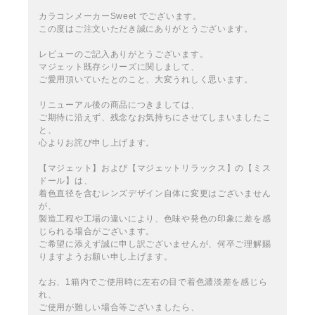
カラコンメーカーSweet でございます。
この度はご注文いただき誠にありがとうございます。
レビューのご記入ありがとうございます。
マジェット既存シリーズに関しまして、
ご愛用頂いていたとのこと、大変うれしく思います。
リニューアル後の商品につきましては、
ご期待に沿えず、残念なお気持ちにさせてしまいましたこ
と、
心よりお詫び申し上げます。
【マジェット】および【マジェットリラックス】の【ミス
ドール】は、
着色直径を含むレンズデザイン自体に変更はございません
が、
製造工程や工場の違いにより、色味や発色の印象に差を感
じられる場合がございます。
ご希望に添えず誠に申し訳ございませんが、何卒ご理解賜
りますようお願い申し上げます。
なお、1箱内でご使用時に左右の目で着色濃淡差を感じら
れ、
ご使用が難しい場合等ございましたら、