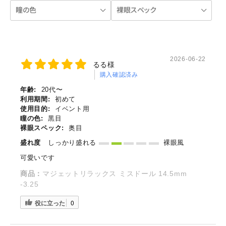
2026-06-22
るる様
購入確認済み
年齢:
20代〜
利用期間:
初めて
使用目的:
イベント用
瞳の色:
黒目
裸眼スペック:
奥目
盛れ度
しっかり盛れる
裸眼風
可愛いです
商品：
マジェットリラックス ミスドール 14.5mm
-3.25
役に立った
0