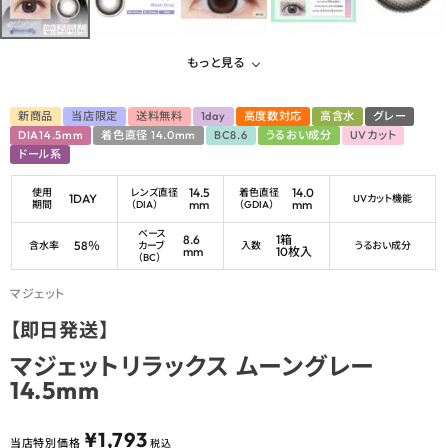
もっと見る
新商品
当店限定
送料無料
1day
高度数対応
高含水
グレー
DIA14.5mm
着色直径 14.0mm
BC8.6
うるおい成分
UVカット
ドール系
14.5
14.0
使用
レンズ直径
着色直径
1DAY
UVカット機能
mm
mm
期間
（DIA）
（GDIA）
ベース
8.6
1箱
58％
含水率
カーブ
入数
うるおい成分
mm
10枚入
（BC）
マジェット
【即日発送】
マジェットリラックス ムーングレー
14.5mm
¥
1,793
当店特別価格
税込