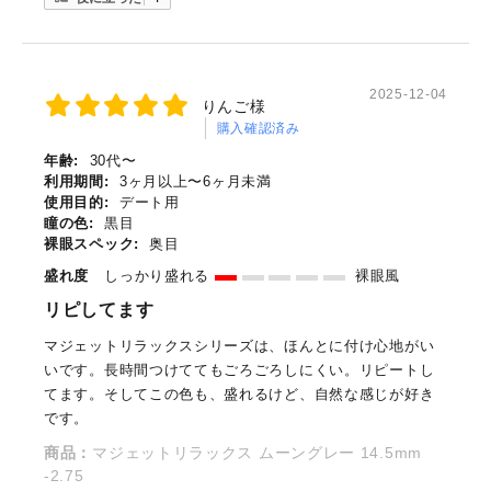
2025-12-04
りんご様
購入確認済み
年齢:
30代〜
利用期間:
3ヶ月以上〜6ヶ月未満
使用目的:
デート用
瞳の色:
黒目
裸眼スペック:
奥目
盛れ度
しっかり盛れる
裸眼風
リピしてます
マジェットリラックスシリーズは、ほんとに付け心地がい
いです。長時間つけててもごろごろしにくい。リピートし
てます。そしてこの色も、盛れるけど、自然な感じが好き
です。
商品：
マジェットリラックス ムーングレー 14.5mm
-2.75