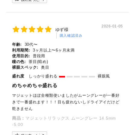
2026-01-05
ゆず様
購入確認済み
年齢:
30代〜
利用期間:
3ヶ月以上〜6ヶ月未満
使用目的:
普段用
瞳の色:
茶目(暗め)
裸眼スペック:
奥目
盛れ度
しっかり盛れる
裸眼風
めちゃめちゃ盛れる
マジェットほぼ全種類使いましたがムーングレーが一番好
きで一番盛れます！！！目も疲れないしドライアイだけど
乾きません
商品：
マジェットリラックス ムーングレー 14.5mm
-5.00