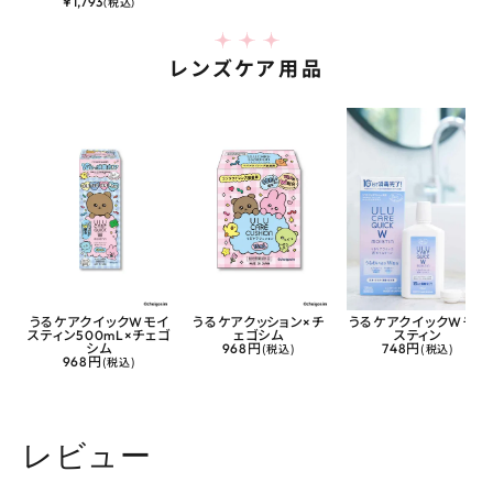
¥
1,793
(税込)
レンズケア用品
うるケアクイックWモイ
うるケアクッション×チ
うるケアクイックWモイ
スティン500mL×チェゴ
ェゴシム
スティン
シム
968円
(税込)
748円
(税込)
968円
(税込)
レビュー