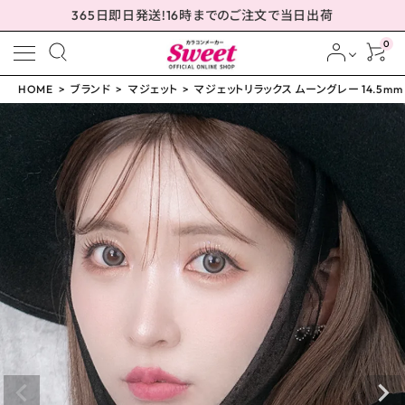
365日即日発送!16時までのご注文で当日出荷
0
HOME
ブランド
マジェット
マジェットリラックス ムーングレー 14.5mm
meeting_room
person
ログイン
会員登録
マジェットリラックス ム
ーングレー 14.5mm
¥
1,793
(税込)