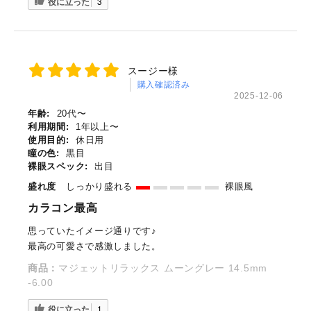
役に立った
3
スージー様
購入確認済み
2025-12-06
年齢:
20代〜
利用期間:
1年以上〜
使用目的:
休日用
瞳の色:
黒目
裸眼スペック:
出目
盛れ度
しっかり盛れる
裸眼風
カラコン最高
思っていたイメージ通りです♪
最高の可愛さで感激しました。
商品：
マジェットリラックス ムーングレー 14.5mm
-6.00
役に立った
1