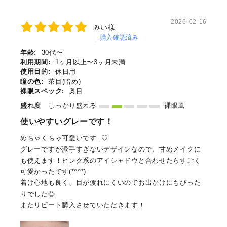
2026-02-16
みい様
購入確認済み
年齢:
30代〜
利用期間:
1ヶ月以上〜3ヶ月未満
使用目的:
休日用
瞳の色:
茶目(暗め)
裸眼スペック:
奥目
盛れ度
しっかり盛れる
裸眼風
使いやすいグレーです！
めちゃくちゃ可愛いです..♡
グレーですが派手すぎないデザインなので、甘めメイクに
も使えます！ピンク系のアイシャドウと合わせたらすごく
可愛かったです(*^^*)
着け心地も良く、目が疲れにくいのでお出かけにもぴった
りでした◎
またリピート購入させていただきます！