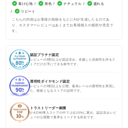
着け心地
発色
ナチュラル
盛れる
リピート
こちらの内容はお客様の投稿をもとにAIが生成したものであ
り、カスタマーレビューはあくまでお客様個人の感想や意見で
す。
認証プラチナ認定
レビューの8割以上が認証済み。卓越した信頼性を誇るス
トアだけが手にできる称号です。
透明性ダイヤモンド認定
レビューの9割以上を公開。最高レベルの透明性を実現し
た、模範となるストアの証明です。
トラストリーダー銅賞
U-KOMI導入ストアの中で上位10%に選出。認証済みレビ
ューの公開数で業界をリードする存在です。