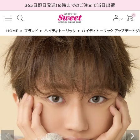
365日即日発送!16時までのご注文で当日出荷
0
HOME
ブランド
ハイディ トーリック
ハイディ トーリック アップデートグロウ 
meeting_room
person
ログイン
会員登録
ハイディ トーリック アッ
プデートグロウ -1.25D
14.5mm
¥
2,310
(税込)