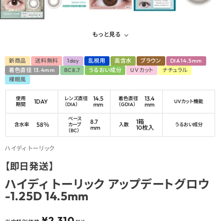
もっと見る
新商品
送料無料
1day
乱視用
高含水
ブラウン
DIA14.5mm
着色直径 13.4mm
BC8.7
うるおい成分
UVカット
ナチュラル
裸眼風
14.5
13.4
使用
レンズ直径
着色直径
1DAY
UVカット機能
mm
mm
期間
（DIA）
（GDIA）
ベース
8.7
1箱
58％
含水率
カーブ
入数
うるおい成分
mm
10枚入
（BC）
ハイディ トーリック
【即日発送】
ハイディ トーリック アップデートグロウ
-1.25D 14.5mm
¥
2,310