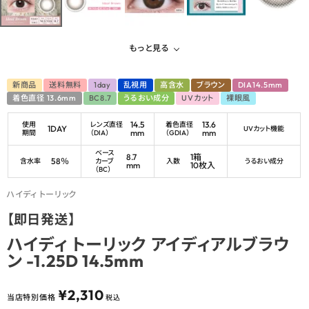
もっと見る
新商品
送料無料
1day
乱視用
高含水
ブラウン
DIA14.5mm
着色直径 13.6mm
BC8.7
うるおい成分
UVカット
裸眼風
14.5
13.6
使用
レンズ直径
着色直径
1DAY
UVカット機能
mm
mm
期間
（DIA）
（GDIA）
ベース
8.7
1箱
58％
含水率
カーブ
入数
うるおい成分
mm
10枚入
（BC）
ハイディ トーリック
【即日発送】
ハイディ トーリック アイディアルブラウ
ン -1.25D 14.5mm
¥
2,310
当店特別価格
税込