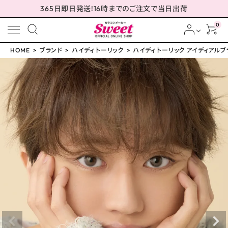
365日即日発送!16時までのご注文で当日出荷
0
HOME
ブランド
ハイディ トーリック
ハイディ トーリック アイディアルブラウン
meeting_room
person
ログイン
会員登録
ハイディ トーリック アイ
ディアルブラウン -1.25
D 14.5mm
¥
2,310
(税込)