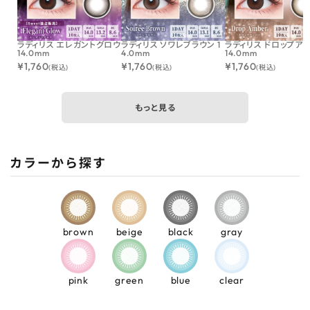
ラディリス エレガントグロウ
ラディリス ソワレブラウン 1
ラディリス ドロップア
14.0mm
4.0mm
14.0mm
¥
1,760
¥
1,760
¥
1,760
(税込)
(税込)
(税込)
もっと見る
カラーから探す
brown
beige
black
gray
pink
green
blue
clear