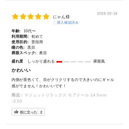
2026-03-19
にゃん様
購入確認済み
年齢:
10代〜
利用期間:
初めて
使用目的:
普段用
瞳の色:
黒目
裸眼スペック:
奥目
盛れ度
しっかり盛れる
裸眼風
かわいい
内側が茶色くて、目がクリクリするので大きいのにギャル
感がでません！かわいいです！
商品：
マジェットリラックス モアドール 14.5mm
-3.50
役に立った
2