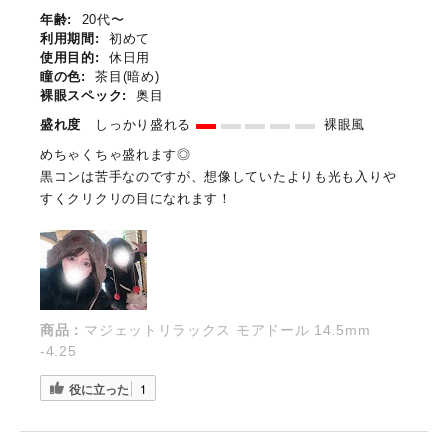
年齢:
20代〜
利用期間:
初めて
使用目的:
休日用
瞳の色:
茶目(暗め)
裸眼スペック:
奥目
盛れ度
しっかり盛れる
裸眼風
めちゃくちゃ盛れます◎
黒コンは苦手なのですが、想像していたよりも光も入りや
すくクリクリの目になれます！
商品：
マジェットリラックス モアドール 14.5mm
-4.25
役に立った
1