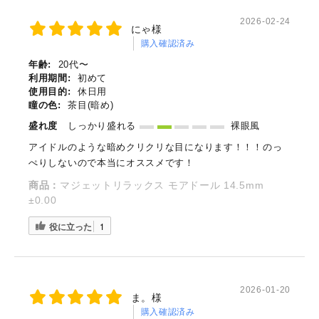
2026-02-24
にゃ様
購入確認済み
年齢:
20代〜
利用期間:
初めて
使用目的:
休日用
瞳の色:
茶目(暗め)
盛れ度
しっかり盛れる
裸眼風
アイドルのような暗めクリクリな目になります！！！のっ
ぺりしないので本当にオススメです！
商品：
マジェットリラックス モアドール 14.5mm
±0.00
役に立った
1
2026-01-20
ま。様
購入確認済み