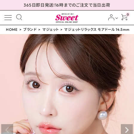
365日即日発送!16時までのご注文で当日出荷
0
HOME
ブランド
マジェット
マジェットリラックス モアドール 14.5mm
meeting_room
person
ログイン
会員登録
マジェットリラックス モ
アドール 14.5mm
¥
1,793
(税込)