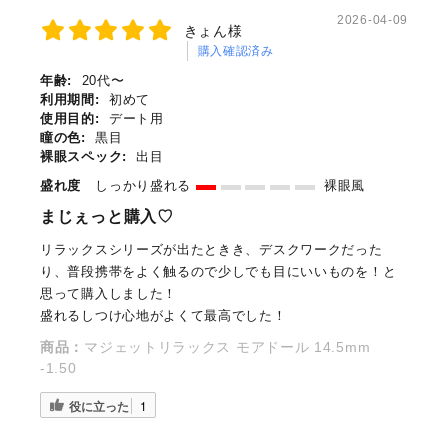
2026-04-09
きょん様
購入確認済み
年齢:
20代〜
利用期間:
初めて
使用目的:
デート用
瞳の色:
黒目
裸眼スペック:
出目
盛れ度
しっかり盛れる
裸眼風
まじぇっと購入♡
リラックスシリーズが出たときき、デスクワークだった
り、普段携帯をよく触るので少しでも目にいいものを！と
思って購入しました！
盛れるしつけ心地がよくて最高でした！
商品：
マジェットリラックス モアドール 14.5mm
-1.50
役に立った
1