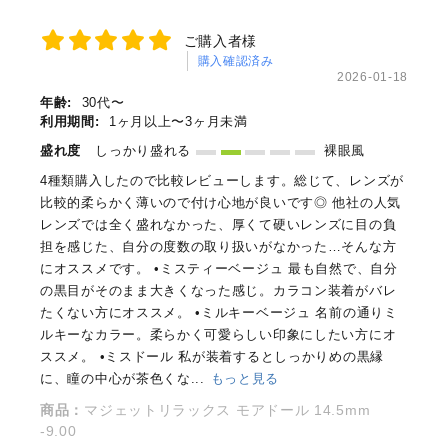
ご購入者様
購入確認済み
2026-01-18
年齢:
30代〜
利用期間:
1ヶ月以上〜3ヶ月未満
盛れ度
しっかり盛れる
裸眼風
4種類購入したので比較レビューします。総じて、レンズが
比較的柔らかく薄いので付け心地が良いです◎ 他社の人気
レンズでは全く盛れなかった、厚くて硬いレンズに目の負
担を感じた、自分の度数の取り扱いがなかった…そんな方
にオススメです。 •ミスティーベージュ 最も自然で、自分
の黒目がそのまま大きくなった感じ。カラコン装着がバレ
たくない方にオススメ。 •ミルキーベージュ 名前の通りミ
ルキーなカラー。柔らかく可愛らしい印象にしたい方にオ
ススメ。 •ミスドール 私が装着するとしっかりめの黒縁
に、瞳の中心が茶色くな...
もっと見る
商品：
マジェットリラックス モアドール 14.5mm
-9.00