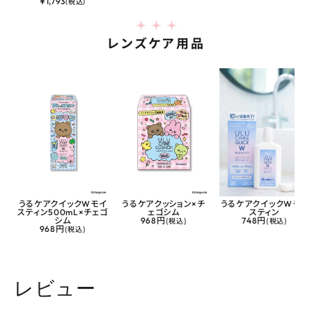
¥
1,793
(税込)
レンズケア用品
うるケアクイックWモイ
うるケアクッション×チ
うるケアクイックWモイ
スティン500mL×チェゴ
ェゴシム
スティン
シム
968円
(税込)
748円
(税込)
968円
(税込)
レビュー