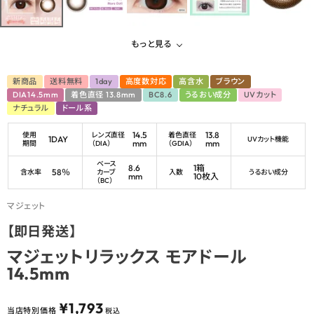
もっと見る
新商品
送料無料
1day
高度数対応
高含水
ブラウン
DIA14.5mm
着色直径 13.8mm
BC8.6
うるおい成分
UVカット
ナチュラル
ドール系
14.5
13.8
使用
レンズ直径
着色直径
1DAY
UVカット機能
mm
mm
期間
（DIA）
（GDIA）
ベース
8.6
1箱
58％
含水率
カーブ
入数
うるおい成分
mm
10枚入
（BC）
マジェット
【即日発送】
マジェットリラックス モアドール
14.5mm
¥
1,793
当店特別価格
税込