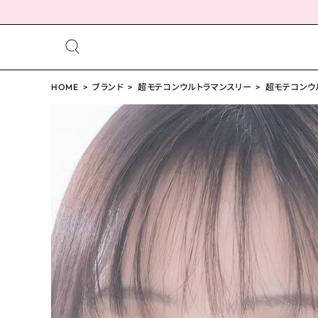
meeting_room
person
ログイン
HOME
ブランド
超モテコンウルトラマンスリー
会員登録
超モテコンウル