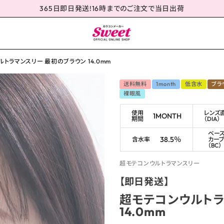
365日即日発送!16時までのご注文で当日出荷
トラマンスリー 最初のブラウン 14.0mm
送料無料
1month
低含水
ブラ
裸眼風
使用
レンズ
1MONTH
期間
（DIA）
ベー
38.5％
含水率
カー
（BC）
超モテコンウルトラマンスリー
【即日発送】
超モテコンウルトラ
14.0mm