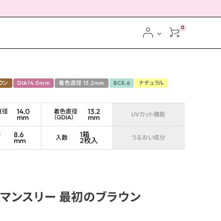
0
ウン
DIA14.0mm
着色直径 13.2mm
BC8.6
ナチュラル
14.0
13.2
直径
着色直径
UVカット機能
mm
mm
（GDIA）
ス
8.6
1箱
ブ
入数
うるおい成分
mm
2枚入
マンスリー 最初のブラウン