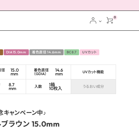
0
ン
DIA15.0mm
着色直径 14.6mm
BC8.7
UVカット
15.0
14.6
直径
着色直径
UVカット機能
mm
mm
（GDIA）
ス
8.7
1箱
ブ
入数
うるおい成分
mm
10枚入
念キャンペーン中♪
ブラウン 15.0mm