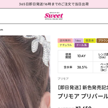
365日即日発送!16時までのご注文で当日出荷
mm
送料無料
1day
低含水
ブラウ
ナチュラル
ドール系
使用
レンズ
1DAY
期間
（DIA）
ベー
38.5％
含水率
カー
（BC）
プリモア
【即日発送】 新色発売記
プリモア プリパール