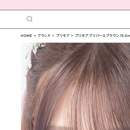
meeting_room
person
ログイン
HOME
ブランド
プリモア
会員登録
プリモア プリパールブラウン 15.0