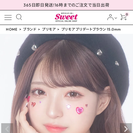
365日即日発送!16時までのご注文で当日出荷
0
HOME
ブランド
プリモア
プリモア プリデートブラウン 15.0mm
meeting_room
person
ログイン
会員登録
プリモア プリデートブラ
ウン 15.0mm
¥
1,650
(税込)