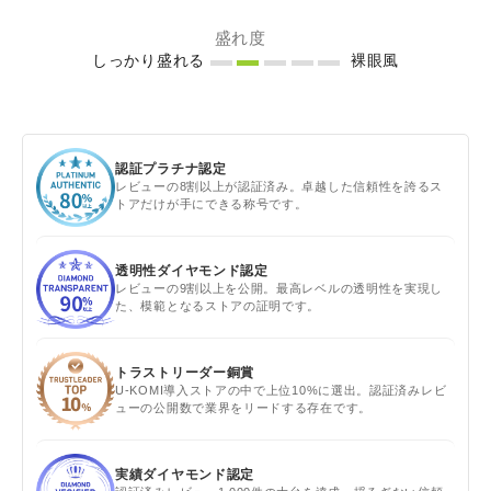
盛れ度
しっかり盛れる
裸眼風
認証プラチナ認定
レビューの8割以上が認証済み。卓越した信頼性を誇るス
トアだけが手にできる称号です。
透明性ダイヤモンド認定
レビューの9割以上を公開。最高レベルの透明性を実現し
た、模範となるストアの証明です。
トラストリーダー銅賞
U-KOMI導入ストアの中で上位10%に選出。認証済みレビ
ューの公開数で業界をリードする存在です。
実績ダイヤモンド認定