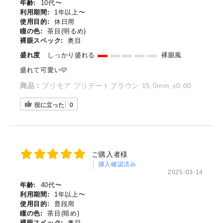
年齢:
10代〜
利用期間:
1年以上〜
使用目的:
休日用
瞳の色:
茶目(明るめ)
裸眼スペック:
奥目
盛れ度
しっかり盛れる
裸眼風
盛れて可愛い🩷
商品：
プリモア プリデートブラウン 15.0mm ±0.00
役に立った
0
ご購入者様
購入確認済み
2025-03-14
年齢:
40代〜
利用期間:
1年以上〜
使用目的:
普段用
瞳の色:
茶目(暗め)
裸眼スペック:
奥目