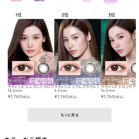
ラディリス エレガントグロウ
ラディリス ソワレブラウン 1
ラディリス ドロップア
14.0mm
4.0mm
14.0mm
¥
1,760
¥
1,760
¥
1,760
(税込)
(税込)
(税込)
もっと見る