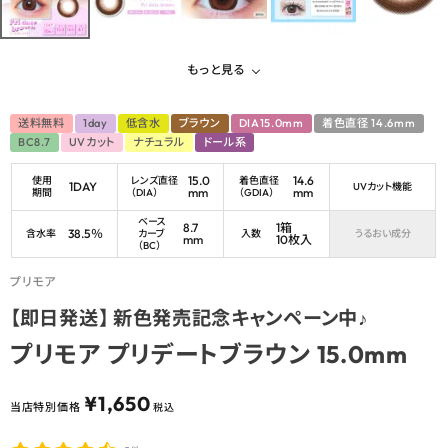
もっと見る
送料無料
1day
低含水
ブラウン
DIA15.0mm
着色直径 14.6mm
BC8.7
UVカット
ナチュラル
ドール系
15.0
14.6
使用
レンズ直径
着色直径
1DAY
UVカット機能
mm
mm
期間
（DIA）
（GDIA）
ベース
8.7
1箱
38.5％
含水率
カーブ
入数
うるおい成分
mm
10枚入
（BC）
プリモア
【即日発送】 新色発売記念キャンペーン中♪
プリモア プリデートブラウン 15.0mm
¥
1,650
当店特別価格
税込