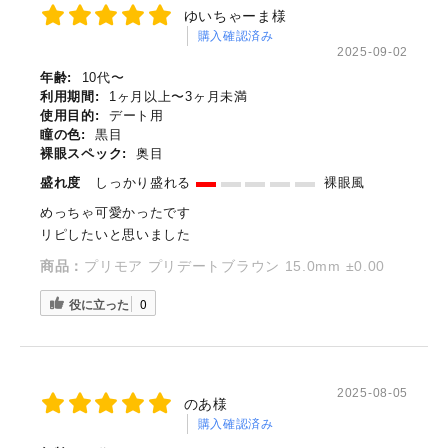
ゆいちゃーま様
購入確認済み
2025-09-02
年齢:
10代〜
利用期間:
1ヶ月以上〜3ヶ月未満
使用目的:
デート用
瞳の色:
黒目
裸眼スペック:
奥目
盛れ度
しっかり盛れる
裸眼風
めっちゃ可愛かったです
リピしたいと思いました
商品：
プリモア プリデートブラウン 15.0mm ±0.00
役に立った
0
2025-08-05
のあ様
購入確認済み