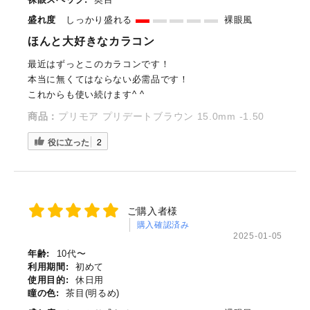
盛れ度
しっかり盛れる
裸眼風
ほんと大好きなカラコン
最近はずっとこのカラコンです！
本当に無くてはならない必需品です！
これからも使い続けます^ ^
商品：
プリモア プリデートブラウン 15.0mm -1.50
役に立った
2
ご購入者様
購入確認済み
2025-01-05
年齢:
10代〜
利用期間:
初めて
使用目的:
休日用
瞳の色:
茶目(明るめ)