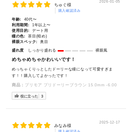
2026-01-05
ちゅぐ様
購入確認済み
年齢:
40代〜
利用期間:
1年以上〜
使用目的:
デート用
瞳の色:
茶目(暗め)
裸眼スペック:
奥目
盛れ度
しっかり盛れる
裸眼風
めちゃめちゃかわいいです！
めっちゃくりっとしたドーリーな瞳になって可愛すぎま
す！！購入してよかったです！
商品：
プリモア プリドーリーブラウン 15.0mm -6.00
役に立った
3
2025-12-17
みなみ様
購入確認済み