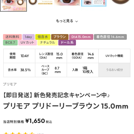
もっと見る
送料無料
1day
低含水
ブラウン
DIA15.0mm
着色直径 14.6mm
BC8.7
UVカット
ナチュラル
ドール系
15.0
14.6
使用
レンズ直径
着色直径
1DAY
UVカット機能
mm
mm
期間
（DIA）
（GDIA）
ベース
8.7
1箱
38.5％
含水率
カーブ
入数
うるおい成分
mm
10枚入
（BC）
プリモア
【即日発送】 新色発売記念キャンペーン中♪
プリモア プリドーリーブラウン 15.0mm
¥
1,650
当店特別価格
税込