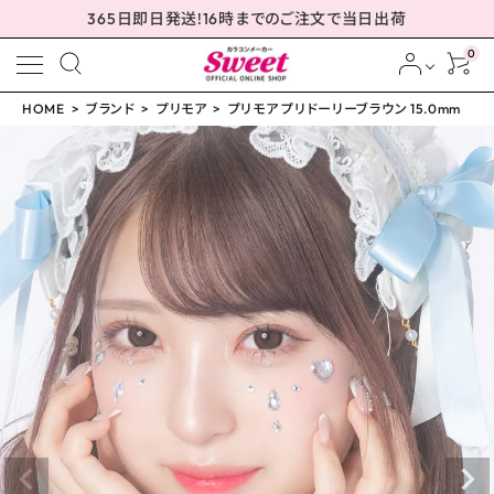
365日即日発送!16時までのご注文で当日出荷
0
HOME
ブランド
プリモア
プリモア プリドーリーブラウン 15.0mm
meeting_room
person
ログイン
会員登録
プリモア プリドーリーブ
ラウン 15.0mm
¥
1,650
(税込)