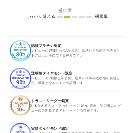
盛れ度
しっかり盛れる
裸眼風
認証プラチナ認定
レビューの8割以上が認証済み。卓越した信頼性を誇るス
トアだけが手にできる称号です。
透明性ダイヤモンド認定
レビューの9割以上を公開。最高レベルの透明性を実現し
た、模範となるストアの証明です。
トラストリーダー銅賞
U-KOMI導入ストアの中で上位10%に選出。認証済みレビ
ューの公開数で業界をリードする存在です。
実績ダイヤモンド認定