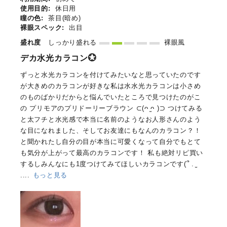
使用目的:
休日用
瞳の色:
茶目(暗め)
裸眼スペック:
出目
盛れ度
しっかり盛れる
裸眼風
デカ水光カラコン💮
ずっと水光カラコンを付けてみたいなと思っていたのです
が大きめのカラコンが好きな私は水水光カラコンは小さめ
のものばかりだからと悩んでいたところで見つけたのがこ
の プリモアのプリドーリーブラウン ⊂(ᴖ ̫ᴖ )⊃ つけてみる
と太フチと水光感で本当に名前のようなお人形さんのよう
な目になれました、そしてお友達にもなんのカラコン？！
と聞かれたし自分の目が本当に可愛くなって自分でもとて
も気分が上がって最高のカラコンです！ 私も絶対リピ買い
するしみんなにも1度つけてみてほしいカラコンです(՞ . ̫
....
もっと見る