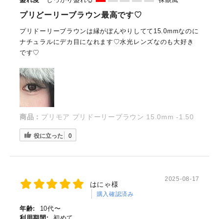
プリどーリーブラウン最高です♡
プリドーリーブラウンは縁がぼんやりしてて15.0mmなのに
ナチュラルにデカ目になれます♡水光レンズなのも大好き
です♡
商品：
プリモア プリドーリーブラウン 15.0mm -1.50
役に立った
0
2025-08-17
はにゃ様
購入確認済み
年齢:
10代〜
利用期間:
初めて