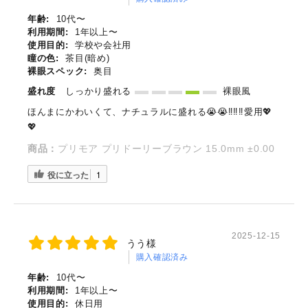
年齢:
10代〜
利用期間:
1年以上〜
使用目的:
学校や会社用
瞳の色:
茶目(暗め)
裸眼スペック:
奥目
盛れ度
しっかり盛れる
裸眼風
ほんまにかわいくて、ナチュラルに盛れる😭😭‼️‼️‼️愛用💖
💖
商品：
プリモア プリドーリーブラウン 15.0mm ±0.00
役に立った
1
2025-12-15
うう様
購入確認済み
年齢:
10代〜
利用期間:
1年以上〜
使用目的:
休日用