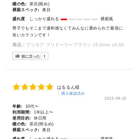
瞳の色:
茶目(暗め)
裸眼スペック:
奥目
盛れ度
しっかり盛れる
裸眼風
男子でもそこまで違和感なくてみんなに褒められて最強に
良いカラコンです！
商品：
プリモア プリドーリーブラウン 15.0mm ±0.00
役に立った
1
はるるん様
購入確認済み
2025-09-20
年齢:
10代〜
利用期間:
1年以上〜
使用目的:
休日用
瞳の色:
茶目(明るめ)
裸眼スペック:
奥目
盛れ度
しっかり盛れる
裸眼風