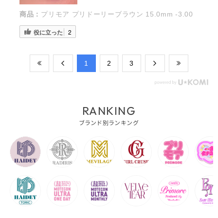
商品：
プリモア プリドーリーブラウン 15.0mm -3.00
役に立った
2
​1
​2
​3
RANKING
ブランド別ランキング